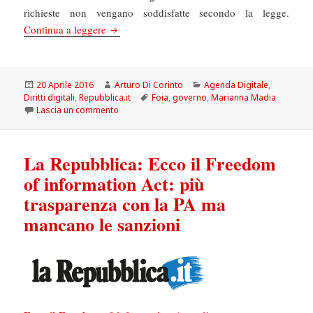
richieste non vengano soddisfatte secondo la legge.
Repubblica: Il Foia cambierà, ecco come. Par
Continua a leggere
Scritto
Autore
Categorie
20 Aprile 2016
Arturo Di Corinto
Agenda Digitale
,
il
Tag
Diritti digitali
,
Repubblica.it
Foia
,
governo
,
Marianna Madia
su Repubblica: Il Foia cambierà, ecco come. Par
Lascia un commento
La Repubblica: Ecco il Freedom
of information Act: più
trasparenza con la PA ma
mancano le sanzioni