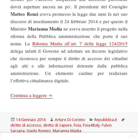
dovrà aspettare ancora un po’. Il presidente del Consiglio
Matteo Renzi
aveva promesso la legge due anni fa nel suo
discorso di insediamento il 24 febbraio 2014 e per questo il
Marianna Madia
Ministro
ne aveva inserito il progetto nella
riforma della Pubblica amministrazione che porta il suo
nome. La
Riforma Madia all’art. 7 della legge 124/2015
delega infatti il Governo ad adottare un decreto legislativo
che riconosca per sempre il diritto di accesso dei cittadini
agli atti e alle informazioni detenute dalla pubblica
ammistrazione. Un elemento cardine per realizzare
l’effettiva cittadinanza digitale.
La Repubblica: Attesa per il Foia, legge che ren
Continua a leggere
Scritto
Autore
Categorie
Tag
14 Gennaio 2016
Arturo Di Corinto
Repubblica.it
il
diritto di accesso
,
diritto di sapere
,
Foia
,
Foia4Italy
,
Fulvio
Sarzana
,
Guido Romeo
,
Marianna Madia
su La Repubblica: Attesa per il Foia, legge che re
Lascia un commento