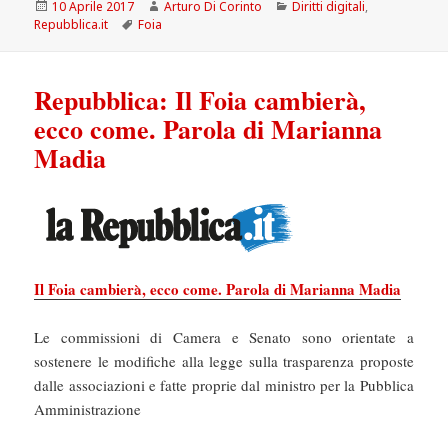
Scritto
Autore
Categorie
10 Aprile 2017
Arturo Di Corinto
Diritti digitali
,
il
Tag
Repubblica.it
Foia
Repubblica: Il Foia cambierà,
ecco come. Parola di Marianna
Madia
Il Foia cambierà, ecco come. Parola di Marianna Madia
Le commissioni di Camera e Senato sono orientate a
sostenere le modifiche alla legge sulla trasparenza proposte
dalle associazioni e fatte proprie dal ministro per la Pubblica
Amministrazione