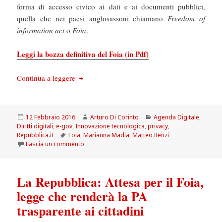
forma di accesso civico ai dati e ai documenti pubblici,
quella che nei paesi anglosassoni chiamano
Freedom of
information act
o
Foia
.
Leggi la bozza definitiva del Foia (in Pdf)
La Repubblica: Ecco il Freedom of information
Continua a leggere
Scritto
Autore
Categorie
12 Febbraio 2016
Arturo Di Corinto
Agenda Digitale
,
il
Diritti digitali
,
e-gov
,
Innovazione tecnologica
,
privacy
,
Tag
Repubblica.it
Foia
,
Marianna Madia
,
Matteo Renzi
su La Repubblica: Ecco il Freedom of information
Lascia un commento
La Repubblica: Attesa per il Foia,
legge che renderà la PA
trasparente ai cittadini