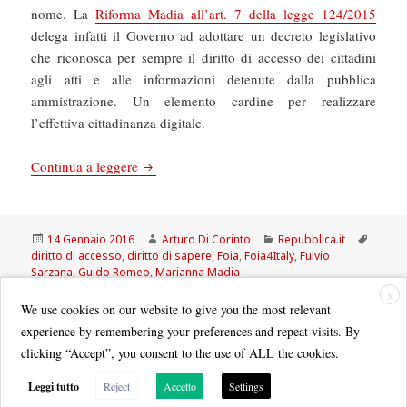
nome. La
Riforma Madia all’art. 7 della legge 124/2015
delega infatti il Governo ad adottare un decreto legislativo
che riconosca per sempre il diritto di accesso dei cittadini
agli atti e alle informazioni detenute dalla pubblica
ammistrazione. Un elemento cardine per realizzare
l’effettiva cittadinanza digitale.
La Repubblica: Attesa per il Foia, legge che ren
Continua a leggere
Scritto
Autore
Categorie
Tag
14 Gennaio 2016
Arturo Di Corinto
Repubblica.it
il
diritto di accesso
,
diritto di sapere
,
Foia
,
Foia4Italy
,
Fulvio
Sarzana
,
Guido Romeo
,
Marianna Madia
su La Repubblica: Attesa per il Foia, legge che re
Lascia un commento
X
We use cookies on our website to give you the most relevant
experience by remembering your preferences and repeat visits. By
clicking “Accept”, you consent to the use of ALL the cookies.
Leggi tutto
Reject
Accetto
Settings