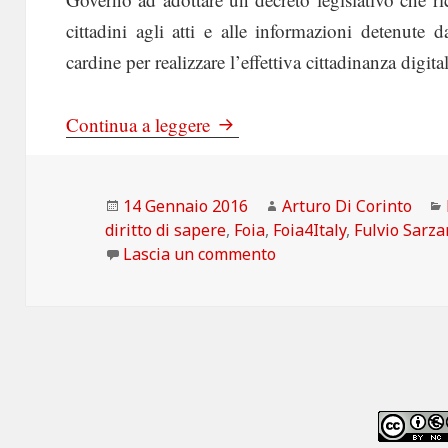
cittadini agli atti e alle informazioni detenute
cardine per realizzare l’effettiva cittadinanza digital
La Repubblica: Attesa per il Fo
Continua a leggere
Scritto
Autore
14 Gennaio 2016
Arturo Di Corinto
il
diritto di sapere
,
Foia
,
Foia4Italy
,
Fulvio Sarz
su La Repubblica: Attes
Lascia un commento