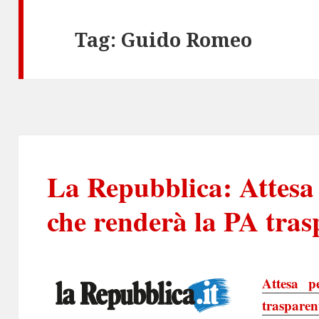
Tag:
Guido Romeo
La Repubblica: Attesa p
che renderà la PA trasp
Attesa p
trasparent