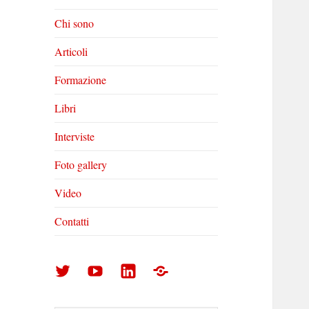
Chi sono
Articoli
Formazione
Libri
Interviste
Foto gallery
Video
Contatti
Arturo
Arturo
Arturo
Foto
Di
Di
Di
gallery