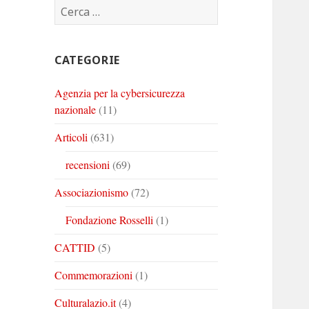
Ricerca
Corinto
Corinto
Corinto
per:
su
su
su
Twitter
Youtube
Linkedin
CATEGORIE
Agenzia per la cybersicurezza
nazionale
(11)
Articoli
(631)
recensioni
(69)
Associazionismo
(72)
Fondazione Rosselli
(1)
CATTID
(5)
Commemorazioni
(1)
Culturalazio.it
(4)