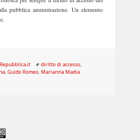
 dalla pubblica ammistrazione. Un elemento
e.
ia, legge che renderà la PA trasparente ai cittadini
Categorie
Tag
Repubblica.it
diritto di accesso
,
ana
,
Guido Romeo
,
Marianna Madia
a per il Foia, legge che renderà la PA trasparente ai cittadin