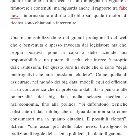
quali i monopolisti del web si sono impegnati a vigilare e
rimuovere i contenuti, ma riguarda anche il rapporto tra
fake
news
, informazione e diritto all’oblio sul quale i motori di
ricerca sono chiamati a intervenire.
Una responsabilizzazione dei grandi protagonisti del web
che è benvenuta e spesso invocata dal legislatore ma che,
seppur positiva, pone in capo a delle aziende una
responsabilità e un potere di scelta che invece è proprio
delle istituzioni. Per questo Soro ha detto che ci sono “degli
interrogativi che non possiamo eludere”. Come quella di
assicurare, nel mondo dei big data, modelli equi ed efficienti
sia di concorrenza che di protezione dati. Basti pensare alle
potenzialità dei big data nella scienza medica e
nell’economia, fino alla politica. “Si diffondono tecniche
sofisticate di data mining che ci riguardano non solo come
consumatori ma in quanto cittadini. E possibili elettori”.
Schemi “che assai più delle fake news, travolgono le
tradizionali regole del sistema politico”, ha detto il garante.