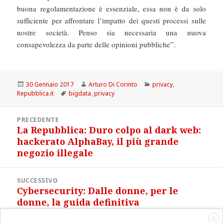
buona regolamentazione è essenziale, essa non è da solo
sufficiente per affrontare l’impatto dei questi processi sulle
nostre società. Penso sia necessaria una nuova
consapevolezza da parte delle opinioni pubbliche”.
Scritto
Autore
Categorie
30 Gennaio 2017
Arturo Di Corinto
privacy
,
il
Tag
Repubblica.it
bigdata
,
privacy
Navigazione
PRECEDENTE
articoli
La Repubblica: Duro colpo al dark web:
Articolo
hackerato AlphaBay, il più grande
precedente:
negozio illegale
SUCCESSIVO
Cybersecurity: Dalle donne, per le
Articolo
donne, la guida definitiva
successivo:
all’autodifesa digitale
X