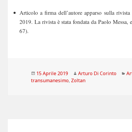
Articolo a firma dell’autore apparso sulla rivista
2019. La rivista è stata fondata da Paolo Messa,
67).
Scritto
Autore
Ca
15 Aprile 2019
Arturo Di Corinto
Ar
il
transumanesimo
,
Zoltan
Navigazione