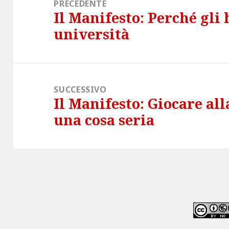
articoli
PRECEDENTE
Il Manifesto: Perché gli
Articolo
università
precedente:
SUCCESSIVO
Il Manifesto: Giocare all
Articolo
una cosa seria
successivo: