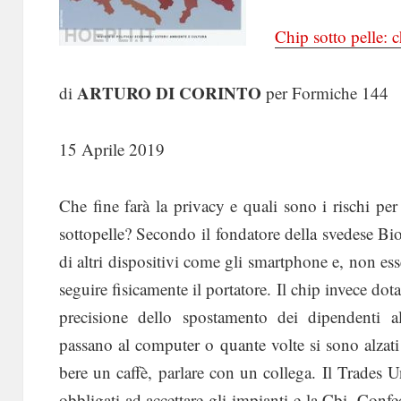
Chip sotto pelle: c
ARTURO DI CORINTO
di
per Formiche 144
15 Aprile 2019
Che fine farà la privacy e quali sono i rischi per 
sottopelle? Secondo il fondatore della svedese B
di altri dispositivi come gli smartphone e, non e
seguire fisicamente il portatore. Il chip invece do
precisione dello spostamento dei dipendenti al
passano al computer o quante volte si sono alzati
bere un caffè, parlare con un collega. Il Trades
obbligati ad accettare gli impianti e la Cbi, Confe