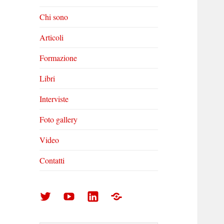
Chi sono
Articoli
Formazione
Libri
Interviste
Foto gallery
Video
Contatti
Arturo
Arturo
Arturo
Foto
Di
Di
Di
gallery