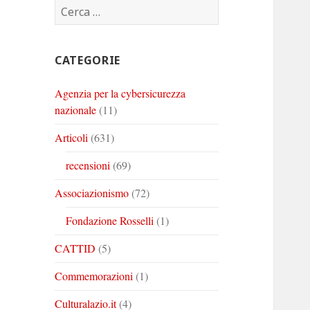
Ricerca
Corinto
Corinto
Corinto
per:
su
su
su
Twitter
Youtube
Linkedin
CATEGORIE
Agenzia per la cybersicurezza
nazionale
(11)
Articoli
(631)
recensioni
(69)
Associazionismo
(72)
Fondazione Rosselli
(1)
CATTID
(5)
Commemorazioni
(1)
Culturalazio.it
(4)