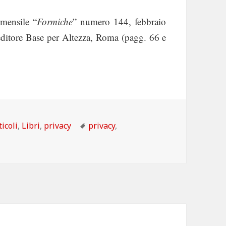
 mensile “
Formiche
” numero 144, febbraio
 editore Base per Altezza, Roma (pagg. 66 e
tegorie
Tag
ticoli
,
Libri
,
privacy
privacy
,