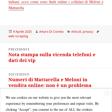
italiani: ecco come sono finiti online i cellulari di Meloni e
Mattarella
Scritto
Autore
Categorie
Tag
9 Aprile 2025
Arturo Di Corinto
Articoli
,
privacy
il
web scraping
Navigazione
PRECEDENTE
articoli
Nota stampa sulla vicenda telefoni e
Articolo
dati dei vip
precedente:
SUCCESSIVO
Numeri di Mattarella e Meloni in
Articolo
vendita online: non è un problema
successivo:
cyber, ma di privacy
X
We use cookies on our website to give you the most relevant
experience by remembering your preferences and repeat visits. By
clicking “Accept”, you consent to the use of ALL the cookies.