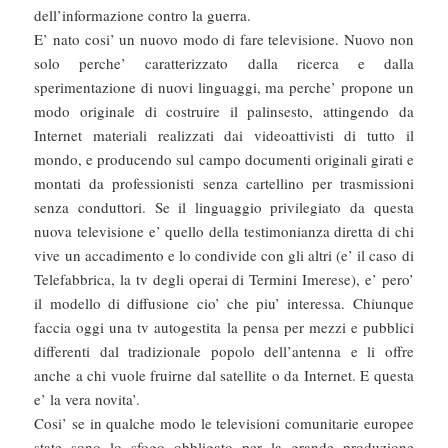
dell’informazione contro la guerra.
E’ nato cosi’ un nuovo modo di fare televisione. Nuovo non
solo perche’ caratterizzato dalla ricerca e dalla
sperimentazione di nuovi linguaggi, ma perche’ propone un
modo originale di costruire il palinsesto, attingendo da
Internet materiali realizzati dai videoattivisti di tutto il
mondo, e producendo sul campo documenti originali girati e
montati da professionisti senza cartellino per trasmissioni
senza conduttori. Se il linguaggio privilegiato da questa
nuova televisione e’ quello della testimonianza diretta di chi
vive un accadimento e lo condivide con gli altri (e’ il caso di
Telefabbrica, la tv degli operai di Termini Imerese), e’ pero’
il modello di diffusione cio’ che piu’ interessa. Chiunque
faccia oggi una tv autogestita la pensa per mezzi e pubblici
differenti dal tradizionale popolo dell’antenna e li offre
anche a chi vuole fruirne dal satellite o da Internet. E questa
e’ la vera novita’.
Cosi’ se in qualche modo le televisioni comunitarie europee
state sono lo sfogo obbligato per la grande produzione