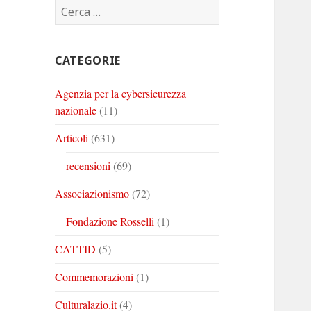
Ricerca
Corinto
Corinto
Corinto
per:
su
su
su
Twitter
Youtube
Linkedin
CATEGORIE
Agenzia per la cybersicurezza
nazionale
(11)
Articoli
(631)
recensioni
(69)
Associazionismo
(72)
Fondazione Rosselli
(1)
CATTID
(5)
Commemorazioni
(1)
Culturalazio.it
(4)