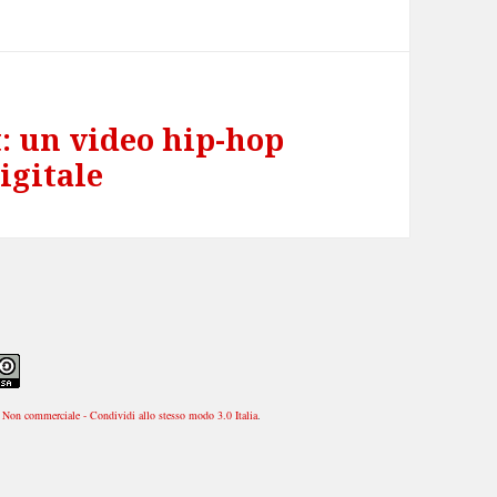
: un video hip-hop
igitale
Non commerciale - Condividi allo stesso modo 3.0 Italia
.