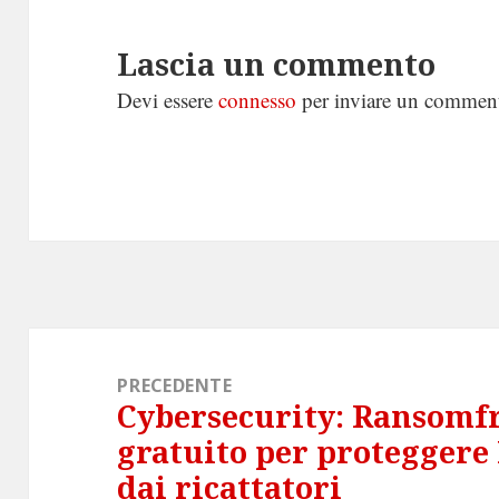
Lascia un commento
Devi essere
connesso
per inviare un commen
Navigazione
articoli
PRECEDENTE
Cybersecurity: Ransomfr
Articolo
gratuito per protegger
precedente:
dai ricattatori