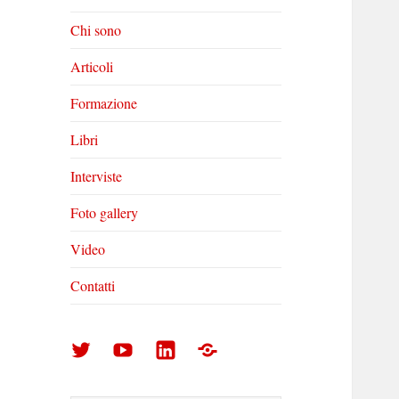
Chi sono
Articoli
Formazione
Libri
Interviste
Foto gallery
Video
Contatti
Arturo
Arturo
Arturo
Foto
Di
Di
Di
gallery