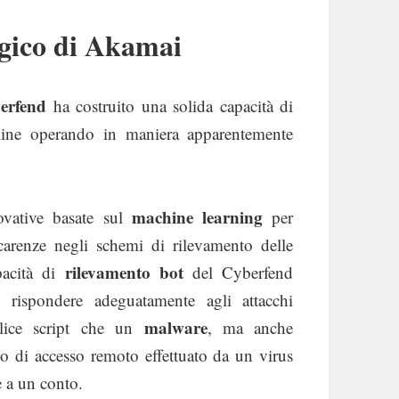
egico di Akamai
erfend
ha costruito una solida capacità di
line operando in maniera apparentemente
machine learning
ovative basate sul
per
carenze negli schemi di rilevamento delle
rilevamento bot
pacità di
del Cyberfend
 rispondere adeguatamente agli attacchi
malware
plice script che un
, ma anche
vo di accesso remoto effettuato da un virus
e a un conto.