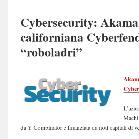
Cybersecurity: Akamai
californiana Cyberfend
“roboladri”
Akam
Cyber
L’azi
Machir
da Y Combinator e finanziata da noti capitali di ve