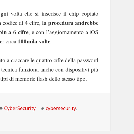
ni volta che si inserisce il chip copiato
la procedura andrebbe
n codice di 4 cifre,
pin a 6 cifre
, e con l’aggiornamento a iOS
100mila volte
er circa
.
to a craccare le quattro cifre della password
 tecnica funziona anche con dispositivi più
 tipi di memorie flash dello stesso tipo.
Categorie
Tag
CyberSecurity
cybersecurity
,