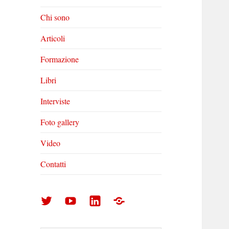
Chi sono
Articoli
Formazione
Libri
Interviste
Foto gallery
Video
Contatti
Arturo
Arturo
Arturo
Foto
Di
Di
Di
gallery