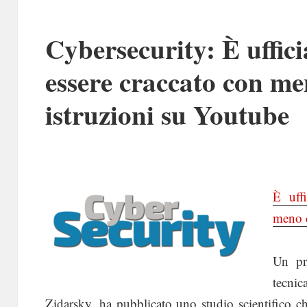
Cybersecurity: È uffici
essere craccato con me
istruzioni su Youtube
È uff
meno d
Un pr
tecni
Zidarsky, ha pubblicato uno studio scientifico c