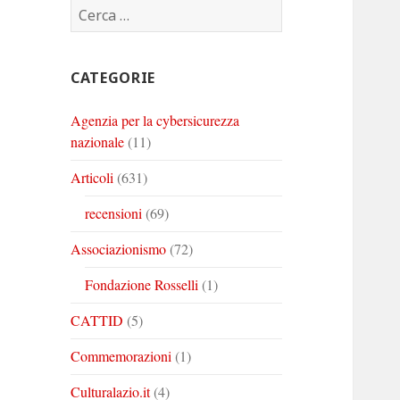
Ricerca
Corinto
Corinto
Corinto
per:
su
su
su
Twitter
Youtube
Linkedin
CATEGORIE
Agenzia per la cybersicurezza
nazionale
(11)
Articoli
(631)
recensioni
(69)
Associazionismo
(72)
Fondazione Rosselli
(1)
CATTID
(5)
Commemorazioni
(1)
Culturalazio.it
(4)