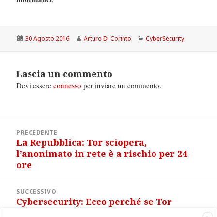
Scritto
Autore
Categorie
30 Agosto 2016
Arturo Di Corinto
CyberSecurity
il
Lascia un commento
Devi essere
connesso
per inviare un commento.
Navigazione
PRECEDENTE
articoli
La Repubblica: Tor sciopera,
Articolo
l’anonimato in rete è a rischio per 24
precedente:
ore
SUCCESSIVO
Cybersecurity: Ecco perché se Tor
Articolo
sciopera la privacy in rete è a rischio
successivo: