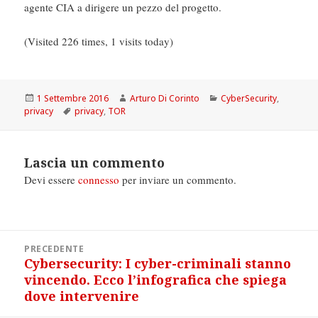
agente CIA a dirigere un pezzo del progetto.
(Visited 226 times, 1 visits today)
Scritto
Autore
Categorie
1 Settembre 2016
Arturo Di Corinto
CyberSecurity
,
il
Tag
privacy
privacy
,
TOR
Lascia un commento
Devi essere
connesso
per inviare un commento.
Navigazione
PRECEDENTE
articoli
Cybersecurity: I cyber-criminali stanno
Articolo
vincendo. Ecco l’infografica che spiega
precedente:
dove intervenire