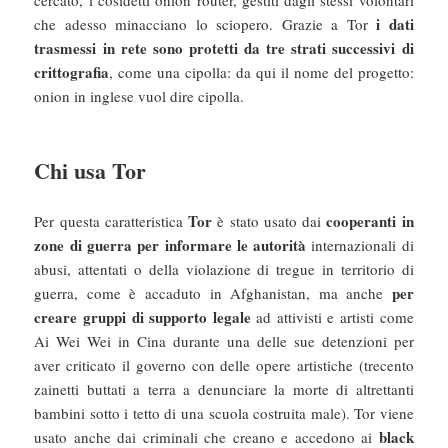
cercato, i cosidetti onion router, gestiti dagli stessi volontari
i dati
che adesso minacciano lo sciopero. Grazie a Tor
trasmessi in rete sono protetti da tre strati successivi di
crittografia
, come una cipolla: da qui il nome del progetto:
onion in inglese vuol dire cipolla.
Chi usa Tor
Tor
cooperanti
in
Per questa caratteristica
è stato usato dai
zone di guerra
per informare le autorità
internazionali di
abusi, attentati o della violazione di tregue in territorio di
per
guerra, come è accaduto in Afghanistan, ma anche
creare gruppi di supporto legale
ad attivisti e artisti come
Ai Wei Wei in Cina durante una delle sue detenzioni per
aver criticato il governo con delle opere artistiche (trecento
zainetti buttati a terra a denunciare la morte di altrettanti
bambini sotto i tetto di una scuola costruita male). Tor viene
black
usato anche dai criminali che creano e accedono ai