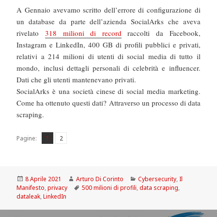
A Gennaio avevamo scritto dell’errore di configurazione di
un database da parte dell’azienda SocialArks che aveva
rivelato
318 milioni di record
raccolti da Facebook,
Instagram e LinkedIn, 400 GB di profili pubblici e privati,
relativi a 214 milioni di utenti di social media di tutto il
mondo, inclusi dettagli personali di celebrità e influencer.
Dati che gli utenti mantenevano privati.
SocialArks è una società cinese di social media marketing.
Come ha ottenuto questi dati? Attraverso un processo di data
scraping.
Pagina
Pagina
,
Pagine:
1
2
Scritto
Autore
Categorie
8 Aprile 2021
Arturo Di Corinto
Cybersecurity
,
Il
il
Tag
Manifesto
,
privacy
500 milioni di profili
,
data scraping
,
dataleak
,
LinkedIn
Navigazione