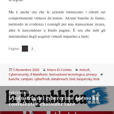
Ma è anche ora che le aziende istruiscano i clienti sui
comportamenti virtuosi da tenere. Alcune banche lo fanno,
mettendo in evidenza i consigli per una transazione sicura,
altre li nascondono a fondo pagina. È ora che tutti gli
intermediari degli acquisti virtuali imparino a farlo.
Pagina
Pagina
,
Pagine:
1
2
Scritto
Autore
Categorie
5 Novembre 2020
Arturo Di Corinto
Articoli
,
il
Tag
Cybersecurity
,
Il Manifesto
,
Innovazione tecnologica
,
privacy
banche
,
campari
,
cyberfrodi
,
databreach
,
Enel
,
kaspersky
,
kruk
Navigazione
PRECEDENTE
articoli
L’industria del cybercrime adesso ha
Articolo
consulenti e customer care
precedente: