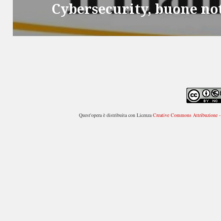
Cybersecurity, buone no
Articolo
successivo:
Quest'opera è distribuita con Licenza
Creative Commons Attribuzione - 