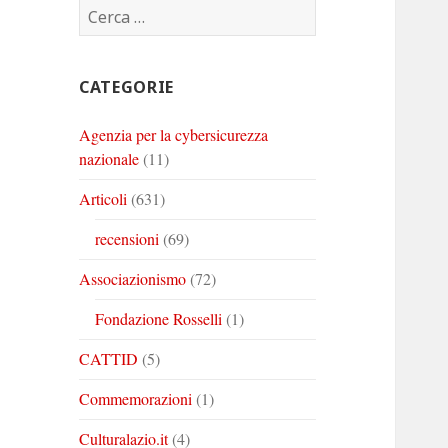
Ricerca
Corinto
Corinto
Corinto
per:
su
su
su
Twitter
Youtube
Linkedin
CATEGORIE
Agenzia per la cybersicurezza
nazionale
(11)
Articoli
(631)
recensioni
(69)
Associazionismo
(72)
Fondazione Rosselli
(1)
CATTID
(5)
Commemorazioni
(1)
Culturalazio.it
(4)