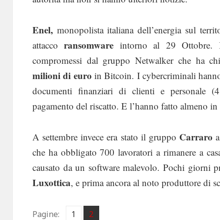
Enel,
monopolista italiana dell’energia sul territ
ransomware
attacco
intorno al 29 Ottobre. I
compromessi dal gruppo Netwalker che ha ch
milioni di euro
in Bitcoin. I cybercriminali hann
documenti finanziari di clienti e personale (4
pagamento del riscatto. E l’hanno fatto almeno in 
Carraro
A settembre invece era stato il gruppo
a
che ha obbligato 700 lavoratori a rimanere a casa
causato da un software malevolo. Pochi giorni pr
Luxottica
, e prima ancora al noto produttore di s
Pagina
Pagina
Pagine:
1
2
,