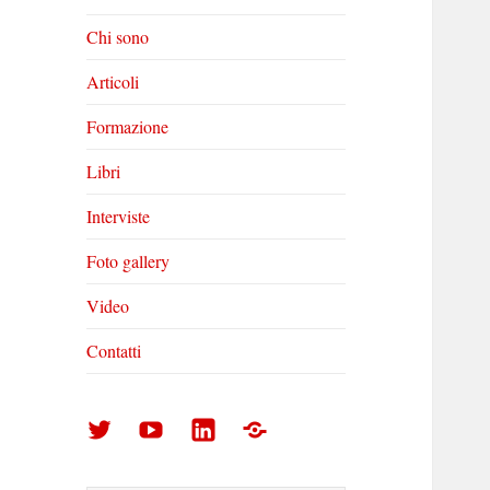
Chi sono
Articoli
Formazione
Libri
Interviste
Foto gallery
Video
Contatti
Arturo
Arturo
Arturo
Foto
Di
Di
Di
gallery