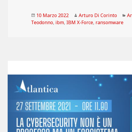
Scritto
Autore
Ca
10 Marzo 2022
Arturo Di Corinto
Ar
il
Teodonno
,
ibm
,
IBM X-Force
,
ransomware