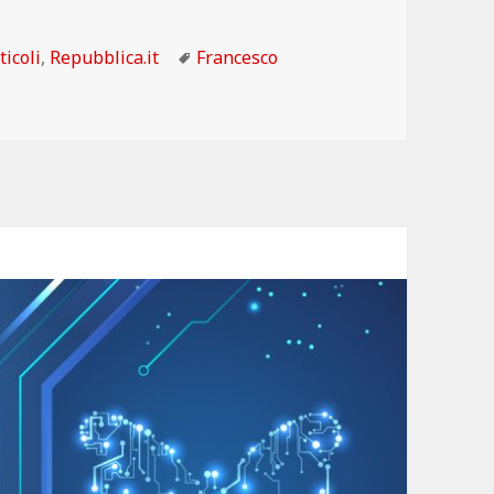
tegorie
Tag
ticoli
,
Repubblica.it
Francesco