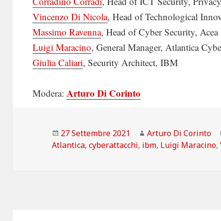
Corradino Corradi
, Head of ICT Security, Priv
Vincenzo Di Nicola
, Head of Technological Inno
Massimo Ravenna
, Head of Cyber Security, Acea
Luigi Maracino
, General Manager, Atlantica Cybe
Giulia Caliari
, Security Architect, IBM
Arturo Di Corinto
Modera:
Scritto
Autore
27 Settembre 2021
Arturo Di Corinto
il
Atlantica
,
cyberattacchi
,
ibm
,
Luigi Maracino
,