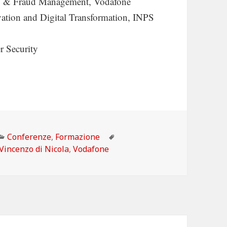
acy & Fraud Management, Vodafone
vation and Digital Transformation, INPS
r Security
Categorie
Tag
Conferenze
,
Formazione
Vincenzo di Nicola
,
Vodafone