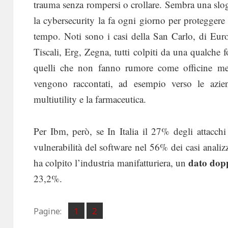
trauma senza rompersi o crollare. Sembra una slog
la cybersecurity la fa ogni giorno per proteggere
tempo. Noti sono i casi della San Carlo, di Euro
Tiscali, Erg, Zegna, tutti colpiti da una qualch
quelli che non fanno rumore come officine mec
vengono raccontati, ad esempio verso le azie
multiutility e la farmaceutica.
Per Ibm, però, se In Italia il 27% degli attacchi
vulnerabilità del software nel 56% dei casi analizz
dato dop
ha colpito l’industria manifatturiera, un
23,2%.
Pagina
Pagina
Pagine:
1
2
,