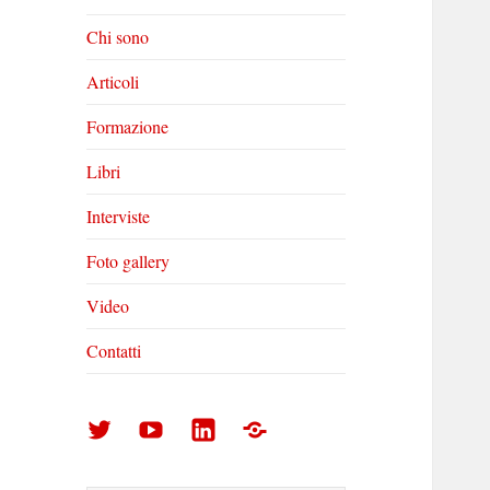
Chi sono
Articoli
Formazione
Libri
Interviste
Foto gallery
Video
Contatti
Arturo
Arturo
Arturo
Foto
Di
Di
Di
gallery