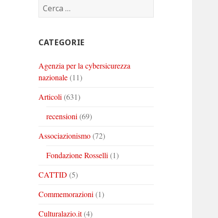
Ricerca
Corinto
Corinto
Corinto
per:
su
su
su
Twitter
Youtube
Linkedin
CATEGORIE
Agenzia per la cybersicurezza
nazionale
(11)
Articoli
(631)
recensioni
(69)
Associazionismo
(72)
Fondazione Rosselli
(1)
CATTID
(5)
Commemorazioni
(1)
Culturalazio.it
(4)