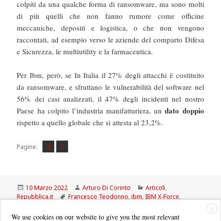
colpiti da una qualche forma di ransomware, ma sono molti
di più quelli che non fanno rumore come officine
meccaniche, depositi e logistica, o che non vengono
raccontati, ad esempio verso le aziende del comparto Difesa
e Sicurezza, le multiutility e la farmaceutica.
Per Ibm, però, se In Italia il 27% degli attacchi è costituito
da ransomware, e sfruttano le vulnerabilità del software nel
56% dei casi analizzati, il 47% degli incidenti nel nostro
dato doppio
Paese ha colpito l’industria manifatturiera, un
rispetto a quello globale che si attesta al 23,2%.
Pagina
Pagina
,
Pagine:
1
2
Scritto
Autore
Categorie
10 Marzo 2022
Arturo Di Corinto
Articoli
,
il
Tag
Repubblica.it
Francesco Teodonno
,
ibm
,
IBM X-Force
,
ransomware
X
We use cookies on our website to give you the most relevant