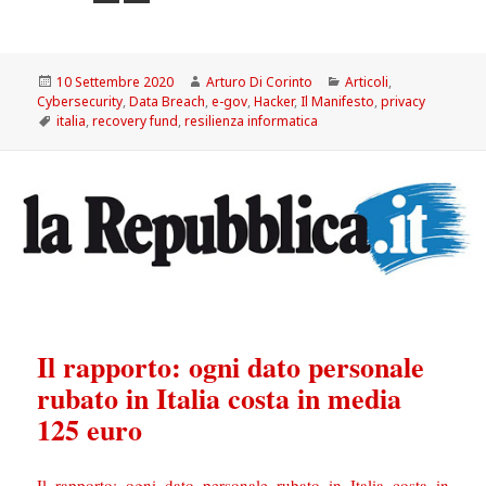
Scritto
Autore
Categorie
10 Settembre 2020
Arturo Di Corinto
Articoli
,
il
Cybersecurity
,
Data Breach
,
e-gov
,
Hacker
,
Il Manifesto
,
privacy
Tag
italia
,
recovery fund
,
resilienza informatica
Il rapporto: ogni dato personale
rubato in Italia costa in media
125 euro
Il rapporto: ogni dato personale rubato in Italia costa in