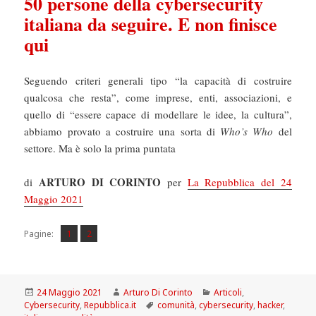
50 persone della cybersecurity
italiana da seguire. E non finisce
qui
Seguendo criteri generali tipo “la capacità di costruire
qualcosa che resta”, come imprese, enti, associazioni, e
quello di “essere capace di modellare le idee, la cultura”,
abbiamo provato a costruire una sorta di
Who’s Who
del
settore. Ma è solo la prima puntata
ARTURO DI CORINTO
di
per
La Repubblica del 24
Maggio 2021
Pagina
Pagina
,
Pagine:
1
2
Scritto
Autore
Categorie
24 Maggio 2021
Arturo Di Corinto
Articoli
,
il
Tag
Cybersecurity
,
Repubblica.it
comunità
,
cybersecurity
,
hacker
,