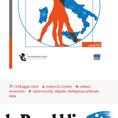
Scritto
Autore
Categorie
13 Maggio 2024
Arturo Di Corinto
Letture
,
il
Tag
recensioni
cybersecurity
,
digitale
,
intelligenza artificiale
,
italia