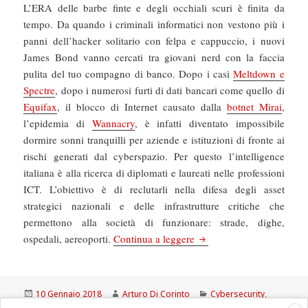
L’ERA delle barbe finte e degli occhiali scuri è finita da
tempo. Da quando i criminali informatici non vestono più i
panni dell’hacker solitario con felpa e cappuccio, i nuovi
James Bond vanno cercati tra giovani nerd con la faccia
pulita del tuo compagno di banco. Dopo i casi
Meltdown e
Spectre
, dopo i numerosi furti di dati bancari come quello di
Equifax
, il blocco di Internet causato dalla
botnet Mirai
,
l’epidemia di
Wannacry
, è infatti diventato impossibile
dormire sonni tranquilli per aziende e istituzioni di fronte ai
rischi generati dal cyberspazio. Per questo l’intelligence
italiana è alla ricerca di diplomati e laureati nelle professioni
ICT. L’obiettivo è di reclutarli nella difesa degli asset
strategici nazionali e delle infrastrutture critiche che
permettono alla società di funzionare: strade, dighe,
La Repubblica: L’intelligen
ospedali, aereoporti.
Continua a leggere
Scritto
Autore
Categorie
10 Gennaio 2018
Arturo Di Corinto
Cybersecurity
,
il
Tag
Hacker
,
Repubblica.it
hacker
,
intelligence
,
italia