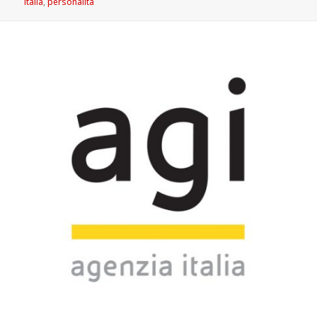
italia
,
personalità