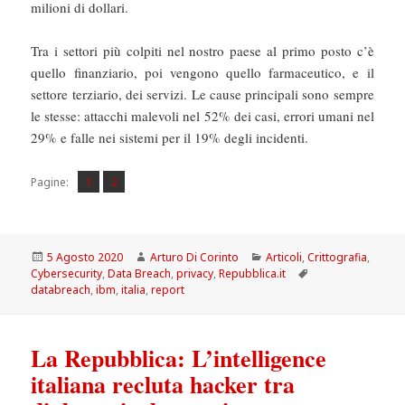
milioni di dollari.
Tra i settori più colpiti nel nostro paese al primo posto c’è
quello finanziario, poi vengono quello farmaceutico, e il
settore terziario, dei servizi. Le cause principali sono sempre
le stesse: attacchi malevoli nel 52% dei casi, errori umani nel
29% e falle nei sistemi per il 19% degli incidenti.
Pagina
Pagina
,
Pagine:
1
2
Scritto
Autore
Categorie
5 Agosto 2020
Arturo Di Corinto
Articoli
,
Crittografia
,
il
Tag
Cybersecurity
,
Data Breach
,
privacy
,
Repubblica.it
databreach
,
ibm
,
italia
,
report
La Repubblica: L’intelligence
italiana recluta hacker tra