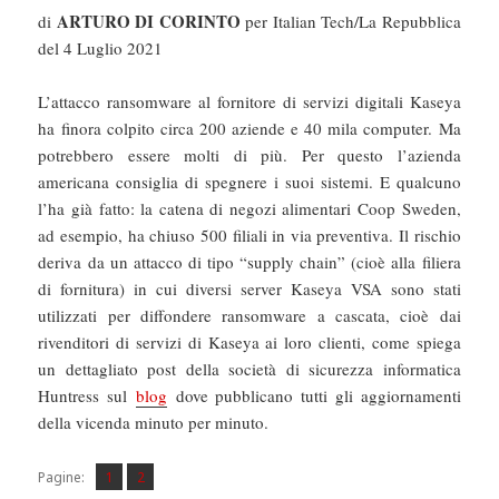
ARTURO DI CORINTO
di
per Italian Tech/La Repubblica
del 4 Luglio 2021
L’attacco ransomware al fornitore di servizi digitali Kaseya
ha finora colpito circa 200 aziende e 40 mila computer. Ma
potrebbero essere molti di più. Per questo l’azienda
americana consiglia di spegnere i suoi sistemi. E qualcuno
l’ha già fatto: la catena di negozi alimentari Coop Sweden,
ad esempio, ha chiuso 500 filiali in via preventiva. Il rischio
deriva da un attacco di tipo “supply chain” (cioè alla filiera
di fornitura) in cui diversi server Kaseya VSA sono stati
utilizzati per diffondere ransomware a cascata, cioè dai
rivenditori di servizi di Kaseya ai loro clienti, come spiega
un dettagliato post della società di sicurezza informatica
Huntress sul
blog
dove pubblicano tutti gli aggiornamenti
della vicenda minuto per minuto.
Pagina
Pagina
,
Pagine:
1
2