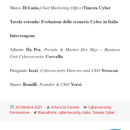
Di Luzio,
Tinexta Cyber
Marco
Chief Marketing Officer
Tavola rotonda: Evoluzione dello scenario Cyber in Italia
Intervengono
Da Pra
Alberto
,
Presale & Market Dev Mgr – Business
Corvallis
Unit Cybersecurity
Iezzi
Swascan
Pierguido
,
Cybersecurity Director and CEO
Ramilli
Yoroi
Marco
,
Founder & CEO
Scritto
Autore
Categorie
20 Ottobre 2021
Arturo Di Corinto
Cybersecurity
,
il
Tag
Formazione
Bancaforte
,
cybersecurity
,
italia
,
Tinexta Cyber