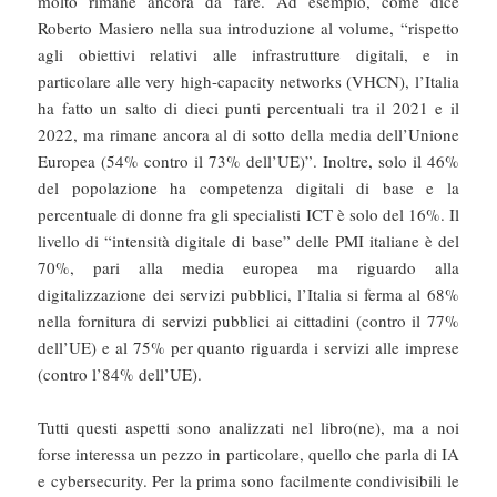
molto rimane ancora da fare. Ad esempio, come dice
Roberto Masiero nella sua introduzione al volume, “rispetto
agli obiettivi relativi alle infrastrutture digitali, e in
particolare alle very high-capacity networks (VHCN), l’Italia
ha fatto un salto di dieci punti percentuali tra il 2021 e il
2022, ma rimane ancora al di sotto della media dell’Unione
Europea (54% contro il 73% dell’UE)”. Inoltre, solo il 46%
del popolazione ha competenza digitali di base e la
percentuale di donne fra gli specialisti ICT è solo del 16%. Il
livello di “intensità digitale di base” delle PMI italiane è del
70%, pari alla media europea ma riguardo alla
digitalizzazione dei servizi pubblici, l’Italia si ferma al 68%
nella fornitura di servizi pubblici ai cittadini (contro il 77%
dell’UE) e al 75% per quanto riguarda i servizi alle imprese
(contro l’84% dell’UE).
Tutti questi aspetti sono analizzati nel libro(ne), ma a noi
forse interessa un pezzo in particolare, quello che parla di IA
e cybersecurity. Per la prima sono facilmente condivisibili le