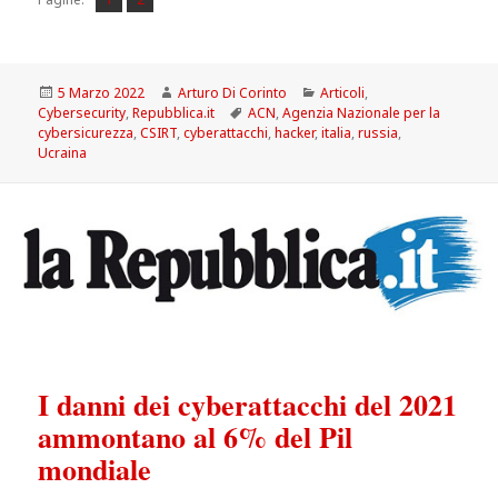
Scritto
Autore
Categorie
5 Marzo 2022
Arturo Di Corinto
Articoli
,
il
Tag
Cybersecurity
,
Repubblica.it
ACN
,
Agenzia Nazionale per la
cybersicurezza
,
CSIRT
,
cyberattacchi
,
hacker
,
italia
,
russia
,
Ucraina
I danni dei cyberattacchi del 2021
ammontano al 6% del Pil
mondiale