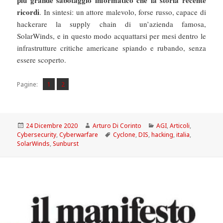
ricordi
. In sintesi: un attore malevolo, forse russo, capace di
hackerare la supply chain di un’azienda famosa,
SolarWinds, e in questo modo acquattarsi per mesi dentro le
infrastrutture critiche americane spiando e rubando, senza
essere scoperto.
Pagina
Pagina
,
Pagine:
1
2
Scritto
Autore
Categorie
24 Dicembre 2020
Arturo Di Corinto
AGI
,
Articoli
,
il
Tag
Cybersecurity
,
Cyberwarfare
Cyclone
,
DIS
,
hacking
,
italia
,
SolarWinds
,
Sunburst