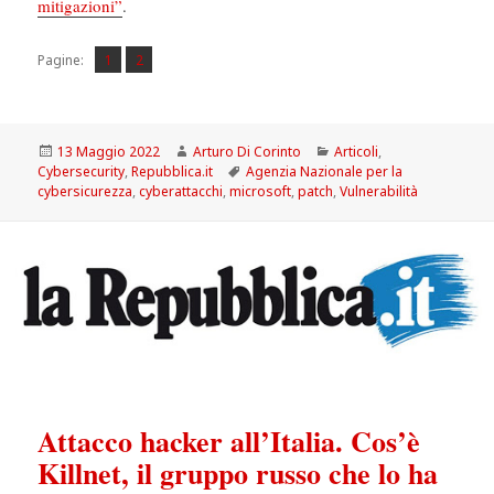
mitigazioni”
.
Pagina
Pagina
,
Pagine:
1
2
Scritto
Autore
Categorie
13 Maggio 2022
Arturo Di Corinto
Articoli
,
il
Tag
Cybersecurity
,
Repubblica.it
Agenzia Nazionale per la
cybersicurezza
,
cyberattacchi
,
microsoft
,
patch
,
Vulnerabilità
Attacco hacker all’Italia. Cos’è
Killnet, il gruppo russo che lo ha