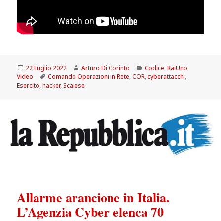
Scritto
Autore
Categorie
22 Luglio 2022
Arturo Di Corinto
Codice
,
RaiUno
,
il
Tag
Video
Comando Operazioni in Rete
,
COR
,
cyberattacchi
,
Esercito
,
hacker
,
Scalese
Allarme arancione in Italia.
L’Agenzia Cyber elenca 70