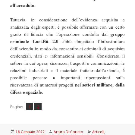
all’accaduto
.
Tuttavia, in considerazione dell’evidenza acquisita e
analizzata dagli esperti, è possibile affermare con un certo
gruppo
grado di fiducia che l’operazione condotta dal
criminale LockBit 2.0
abbia impattato l’infrastruttura
dell’azienda in modo da consentire ai criminali di acquisire
credenziali, dati e informazioni sensibili. Considerato il
settore in cui opera, sicurezza, trasporti e comunicazioni, le
relazioni industriali e il materiale trattato dall’azienda, è
possibile pensare a importanti ripercussioni sulla
nei settori militare, della
riservatezza di numerosi progetti
difesa e spaziale
.
Pagina
Pagina
,
Pagine:
1
2
Scritto
Autore
Categorie
18 Gennaio 2022
Arturo Di Corinto
Articoli
,