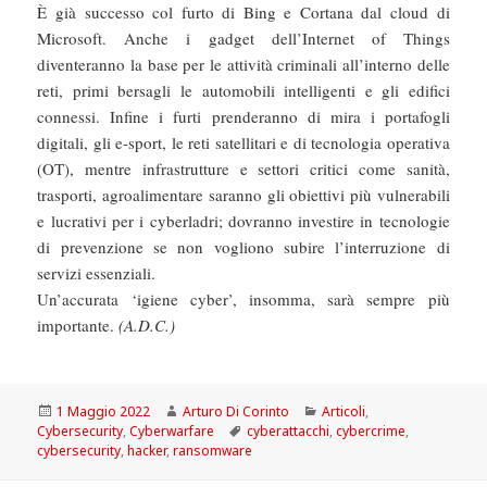
È già successo col furto di Bing e Cortana dal cloud di
Microsoft. Anche i gadget dell’Internet of Things
diventeranno la base per le attività criminali all’interno delle
reti, primi bersagli le automobili intelligenti e gli edifici
connessi. Infine i furti prenderanno di mira i portafogli
digitali, gli e-sport, le reti satellitari e di tecnologia operativa
(OT), mentre infrastrutture e settori critici come sanità,
trasporti, agroalimentare saranno gli obiettivi più vulnerabili
e lucrativi per i cyberladri; dovranno investire in tecnologie
di prevenzione se non vogliono subire l’interruzione di
servizi essenziali.
Un’accurata ‘igiene cyber’, insomma, sarà sempre più
importante.
(A.D.C.)
Scritto
Autore
Categorie
1 Maggio 2022
Arturo Di Corinto
Articoli
,
il
Tag
Cybersecurity
,
Cyberwarfare
cyberattacchi
,
cybercrime
,
cybersecurity
,
hacker
,
ransomware