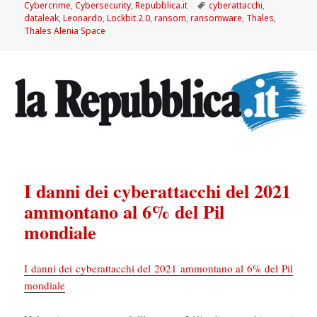
il
Tag
Cybercrime
,
Cybersecurity
,
Repubblica.it
cyberattacchi
,
dataleak
,
Leonardo
,
Lockbit 2.0
,
ransom
,
ransomware
,
Thales
,
Thales Alenia Space
I danni dei cyberattacchi del 2021
ammontano al 6% del Pil
mondiale
I danni dei cyberattacchi del 2021 ammontano al 6% del Pil
mondiale