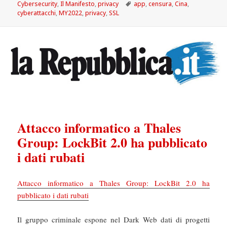
il
Tag
Cybersecurity
,
Il Manifesto
,
privacy
app
,
censura
,
Cina
,
cyberattacchi
,
MY2022
,
privacy
,
SSL
Attacco informatico a Thales
Group: LockBit 2.0 ha pubblicato
i dati rubati
Attacco informatico a Thales Group: LockBit 2.0 ha
pubblicato i dati rubati
Il gruppo criminale espone nel Dark Web dati di progetti