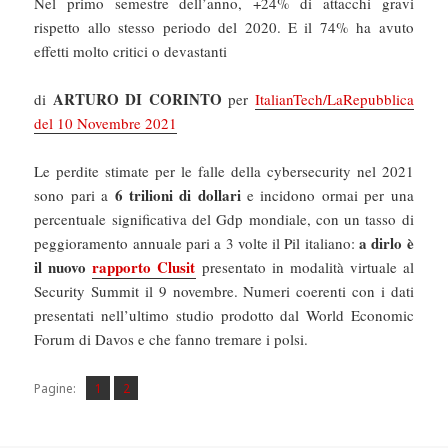
Nel primo semestre dell’anno, +24% di attacchi gravi
rispetto allo stesso periodo del 2020. E il 74% ha avuto
effetti molto critici o devastanti
ARTURO DI CORINTO
di
per
ItalianTech/LaRepubblica
del 10 Novembre 2021
Le perdite stimate per le falle della cybersecurity nel 2021
6 trilioni di dollari
sono pari a
e incidono ormai per una
percentuale significativa del Gdp mondiale, con un tasso di
a dirlo è
peggioramento annuale pari a 3 volte il Pil italiano:
il nuovo
rapporto Clusit
presentato in modalità virtuale al
Security Summit il 9 novembre. Numeri coerenti con i dati
presentati nell’ultimo studio prodotto dal World Economic
Forum di Davos e che fanno tremare i polsi.
Pagina
Pagina
,
Pagine:
1
2