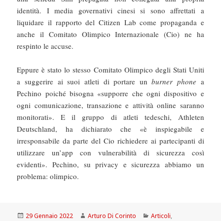
identità. I media governativi cinesi si sono affrettati a
liquidare il rapporto del Citizen Lab come propaganda e
anche il Comitato Olimpico Internazionale (Cio) ne ha
respinto le accuse.
Eppure è stato lo stesso Comitato Olimpico degli Stati Uniti
a suggerire ai suoi atleti di portare un
burner phone
a
Pechino poiché bisogna «supporre che ogni dispositivo e
ogni comunicazione, transazione e attività online saranno
monitorati». E il gruppo di atleti tedeschi, Athleten
Deutschland, ha dichiarato che «è inspiegabile e
irresponsabile da parte del Cio richiedere ai partecipanti di
utilizzare un’app con vulnerabilità di sicurezza così
evidenti». Pechino, su privacy e sicurezza abbiamo un
problema: olimpico.
Scritto
Autore
Categorie
29 Gennaio 2022
Arturo Di Corinto
Articoli
,