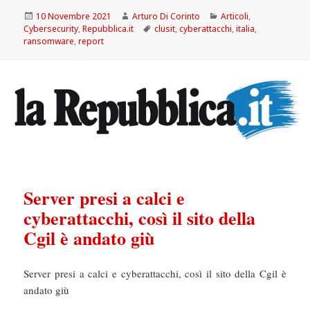
Scritto
Autore
Categorie
10 Novembre 2021
Arturo Di Corinto
Articoli
,
il
Tag
Cybersecurity
,
Repubblica.it
clusit
,
cyberattacchi
,
italia
,
ransomware
,
report
Server presi a calci e
cyberattacchi, così il sito della
Cgil è andato giù
Server presi a calci e cyberattacchi, così il sito della Cgil è
andato giù