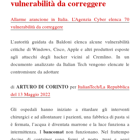
vulnerabilità da correggere
Allarme arancione in Italia. L’Agenzia Cyber elenca 70
vulnerabilità da correggere
L’autorità guidata da Baldoni elenca alcune vulnerabilità
critiche di Windows, Cisco, Apple e altri produttori esposte
agli attacchi degli hacker vicini al Cremlino. In un
documento analizzato da Italian Tech vengono elencate le
contromisure da adottare
ARTURO DI CORINTO
di
per
ItalianTech/La Repubblica
del 13 Maggio 2022
Gli ospedali hanno iniziato a ritardare gli interventi
chirurgici e ad allontanare i pazienti, una fabbrica di pasta si
è fermata, l’acqua è diventata marrone e la luce funziona a
bancomat
intermittenza. I
non funzionano. Nel frattempo
decine di container sono fermi al porto, treni e aerei