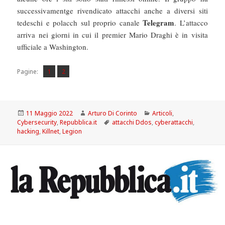
successivamentge rivendicato attacchi anche a diversi siti
Telegram
tedeschi e polacch sul proprio canale
. L’attacco
arriva nei giorni in cui il premier Mario Draghi è in visita
ufficiale a Washington.
Pagina
Pagina
,
Pagine:
1
2
Scritto
Autore
Categorie
11 Maggio 2022
Arturo Di Corinto
Articoli
,
il
Tag
Cybersecurity
,
Repubblica.it
attacchi Ddos
,
cyberattacchi
,
hacking
,
Killnet
,
Legion