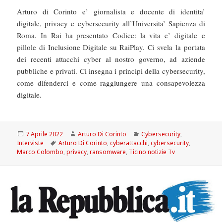
Arturo di Corinto e’ giornalista e docente di identita’
digitale, privacy e cybersecurity all’Universita’ Sapienza di
Roma. In Rai ha presentato Codice: la vita e’ digitale e
pillole di Inclusione Digitale su RaiPlay. Ci svela la portata
dei recenti attacchi cyber al nostro governo, ad aziende
pubbliche e privati. Ci insegna i principi della cybersecurity,
come difenderci e come raggiungere una consapevolezza
digitale.
Scritto
Autore
Categorie
7 Aprile 2022
Arturo Di Corinto
Cybersecurity
,
il
Tag
Interviste
Arturo Di Corinto
,
cyberattacchi
,
cybersecurity
,
Marco Colombo
,
privacy
,
ransomware
,
Ticino notizie Tv