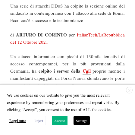
Una serie di attacchi DDoS ha colpito la sezione online del
sindacato in contemporanea con l’attacco alla sede di Roma.
Ecco cos’è successo e le testimonianze
ARTURO DI CORINTO
di
per
ItalianTech/LaRepubblica
del 12 Ottobre 2021
Un attacco informatico con picchi di 130mila tentativi di
accesso contemporanei, per lo più provenienti dalla
colpito i server della
Cgil
Germania, ha
proprio mentre i
manifestanti capeggiati da Forza Nuova sfondavano le porte
a vetri della sede del sindacato a Roma.
X
We use cookies on our website to give you the most relevant
Un attacco DDoS, cioè Distributed Denial of Service, che ha
experience by remembering your preferences and repeat visits. By
sito, comunicazione e testata giornalistica
messo fuori uso
clicking “Accept”, you consent to the use of ALL the cookies.
della Cgil
nel sabato delle proteste dei No Vax e che è
Leggi tutto
Reject
Accetto
Settings
proseguito per 3 giorni, oscurando la presenza online del
sindacato fino a lunedì mattina, quando il sito è tornato