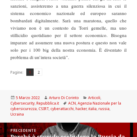
sanzioni, assisteremo a una guerra silenziosa in cui il
sistema economico nazionale ed europeo saranno
bombardati digitalmente. Sarà una maratona, quello che
viviamo non è un contesto da Torri gemelle, ma uno
stillicidio quotidiano per il settore economico. Bisogna
imparare ad assumere una nuova postura e questo non vale
solo per i 100 big della nostra economia. È diventato il
problema di un’intera società”.
Pagina
Pagina
,
Pagine:
1
2
Scritto
Autore
Categorie
5 Marzo 2022
Arturo Di Corinto
Articoli
,
il
Tag
Cybersecurity
,
Repubblica.it
ACN
,
Agenzia Nazionale per la
cybersicurezza
,
CSIRT
,
cyberattacchi
,
hacker
,
italia
,
russia
,
Ucraina
Navigazione
PRECEDENTE
articoli
Perché è stupido escludere la Russia da
Articolo