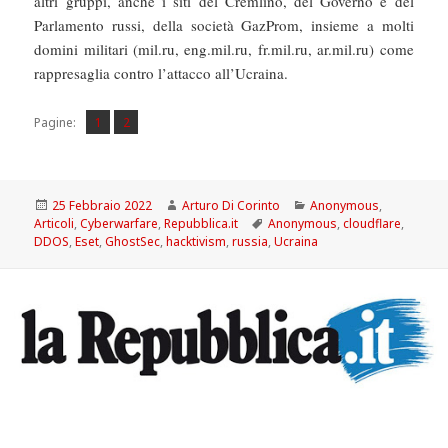
altri gruppi, anche i siti del Cremlino, del Governo e del
Parlamento russi, della società GazProm, insieme a molti
domini militari (mil.ru, eng.mil.ru, fr.mil.ru, ar.mil.ru) come
rappresaglia contro l’attacco all’Ucraina.
Pagina
Pagina
,
Pagine:
1
2
Scritto
Autore
Categorie
25 Febbraio 2022
Arturo Di Corinto
Anonymous
,
il
Tag
Articoli
,
Cyberwarfare
,
Repubblica.it
Anonymous
,
cloudflare
,
DDOS
,
Eset
,
GhostSec
,
hacktivism
,
russia
,
Ucraina