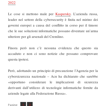
2022
Le cose si mettono male per
Kaspersky
. L’azienda russa,
leader nel settore della cybersecurity è finita nel mirino dei
governi europei a causa del conflitto in corso per il timore
che le sue soluzioni informatiche possano diventare un’arma
ulteriore per gli arsenali del Cremlino.
Finora però non c’è nessuna evidenza che questo sia
accaduto e non ci sono notizie che possano comprovare
questa ipotesi.
Però, adottando un principio di precauzione l’Agenzia per la
cybersicurezza nazionale – Acn ha dichiarato che sarebbe
«opportuno considerare le implicazioni di sicurezza
derivanti dall’utilizzo di tecnologie informatiche fornite da
aziende legate alla Federazione Russa».
Pagina
Pagina
,
Pagine:
1
2