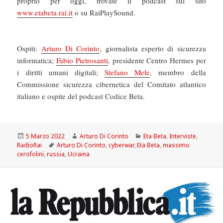
proprio per oggi, trovate il podcast sul sito
www.etabeta.rai.it
o su RaiPlaySound.
Ospiti:
Arturo Di Corinto
, giornalista esperto di sicurezza
informatica;
Fabio Pietrosanti
, presidente Centro Hermes per
i diritti umani digitali;
Stefano Mele
, membro della
Commissione sicurezza cibernetica del Comitato atlantico
italiano e ospite del podcast Codice Beta.
Scritto
Autore
Categorie
5 Marzo 2022
Arturo Di Corinto
Eta Beta
,
Interviste
,
il
Tag
RadioRai
Arturo Di Corinto
,
cyberwar
,
Eta Beta
,
massimo
cerofolini
,
russia
,
Ucraina