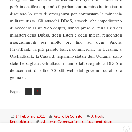
però intensificata quando il parlamento ucraino ha iniziato a
discutere lo stato di emergenza per contrastare la minaccia
militare russa. Gli attacchi DDoS, attacchi che impediscono
di accedere ai siti web colpiti, hanno preso di mira i siti dei
ministeri della Difesa, degli Esteri e degli Interni rendendoli
irraggiungibili per molte ore fino ad oggi. Anche
PrivatBank, la più grande banca commerciale in Ucraina, e
Oschadbank, la Cassa di risparmio statale dell’Ucraina, sono
state bersagliate. Gli attacchi hanno fatto seguito a DDoS e
defacement di oltre 70 siti web del governo ucraino a
gennaio.
Pagina
Pagina
,
Pagine:
1
2
Scritto
Autore
Categorie
24 Febbraio 2022
Arturo Di Corinto
Articoli
,
il
Tag
Repubblica.it
cyberwar
,
Cyberwarfare
,
defacement
,
disin
,
KillDisk
,
russia
,
Ucraina
,
virus
X