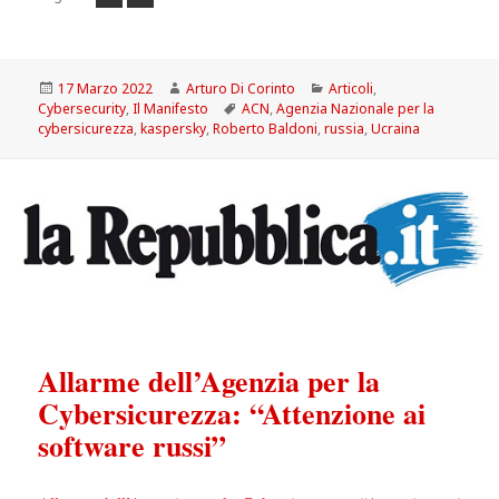
Scritto
Autore
Categorie
17 Marzo 2022
Arturo Di Corinto
Articoli
,
il
Tag
Cybersecurity
,
Il Manifesto
ACN
,
Agenzia Nazionale per la
cybersicurezza
,
kaspersky
,
Roberto Baldoni
,
russia
,
Ucraina
Allarme dell’Agenzia per la
Cybersicurezza: “Attenzione ai
software russi”