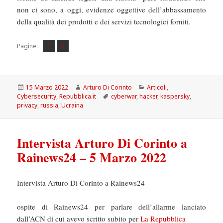
non ci sono, a oggi, evidenze oggettive dell’abbassamento
della qualità dei prodotti e dei servizi tecnologici forniti.
Pagina
Pagina
,
Pagine:
1
2
Scritto
Autore
Categorie
15 Marzo 2022
Arturo Di Corinto
Articoli
,
il
Tag
Cybersecurity
,
Repubblica.it
cyberwar
,
hacker
,
kaspersky
,
privacy
,
russia
,
Ucraina
Intervista Arturo Di Corinto a
Rainews24 – 5 Marzo 2022
Intervista Arturo Di Corinto a Rainews24
ospite di Rainews24 per parlare dell’allarme lanciato
dall’ACN di cui avevo scritto subito per
La Repubblica