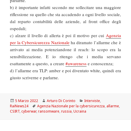
parlarne.
b) è importante infatti secondo me sollecitare una maggiore
riflessione su quello che sta accadendo a ogni livello sociale,
dal reparto contabilità delle aziende, al front office degli
ospedali;
c) alzare il livello di allerta è poi il motivo per cui
Agenzia
per la Cybersicurezza Nazionale
ha diramato l’allarme che è
arrivato ai media potenziandone il reach: lo scopo era la
sensibilizzazione. E io ritengo che i media servano
esattamente a questo, a creare
#awareness
e conoscenza;
d) l’allarme era TLP: amber e poi diventato white, quindi era
giusto scriverne e parlarne.
Scritto
Autore
Categorie
5 Marzo 2022
Arturo Di Corinto
Interviste
,
il
Tag
RaiNews24
Agenzia Nazionale per la cybersicurezza
,
allarme
,
CSIRT
,
cyberwar
,
ransomware
,
russia
,
Ucraina