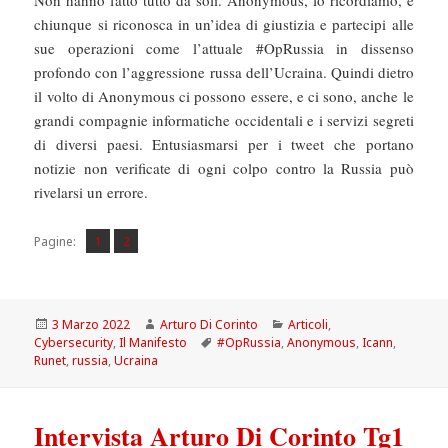
chiunque si riconosca in un’idea di giustizia e partecipi alle
sue operazioni come l’attuale #OpRussia in dissenso
profondo con l’aggressione russa dell’Ucraina. Quindi dietro
il volto di Anonymous ci possono essere, e ci sono, anche le
grandi compagnie informatiche occidentali e i servizi segreti
di diversi paesi. Entusiasmarsi per i tweet che portano
notizie non verificate di ogni colpo contro la Russia può
rivelarsi un errore.
Pagina
Pagina
,
Pagine:
1
2
Scritto
Autore
Categorie
3 Marzo 2022
Arturo Di Corinto
Articoli
,
il
Tag
Cybersecurity
,
Il Manifesto
#OpRussia
,
Anonymous
,
Icann
,
Runet
,
russia
,
Ucraina
Intervista Arturo Di Corinto Tg1