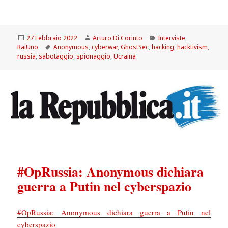
Scritto
Autore
Categorie
27 Febbraio 2022
Arturo Di Corinto
Interviste
,
il
Tag
RaiUno
Anonymous
,
cyberwar
,
GhostSec
,
hacking
,
hacktivism
,
russia
,
sabotaggio
,
spionaggio
,
Ucraina
#OpRussia: Anonymous dichiara
guerra a Putin nel cyberspazio
#OpRussia: Anonymous dichiara guerra a Putin nel
cyberspazio