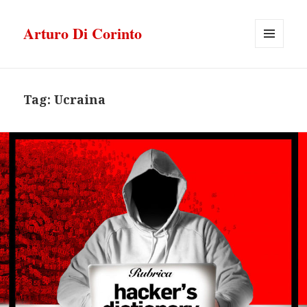
Arturo Di Corinto
MENU
E
WIDGET
Tag:
Ucraina