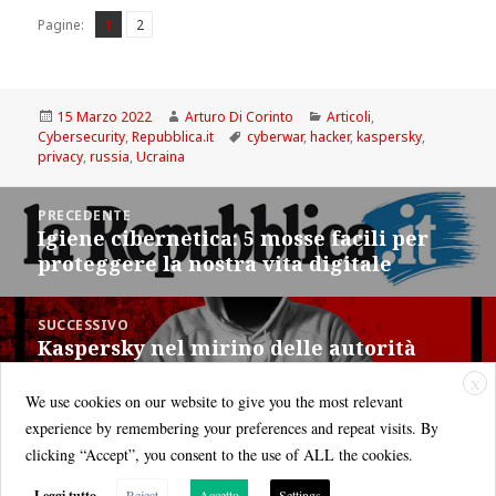
Pagina
Pagina
,
Pagine:
1
2
Scritto
Autore
Categorie
15 Marzo 2022
Arturo Di Corinto
Articoli
,
il
Tag
Cybersecurity
,
Repubblica.it
cyberwar
,
hacker
,
kaspersky
,
privacy
,
russia
,
Ucraina
Navigazione
PRECEDENTE
articoli
Igiene cibernetica: 5 mosse facili per
Articolo
proteggere la nostra vita digitale
precedente:
SUCCESSIVO
Kaspersky nel mirino delle autorità
Articolo
italiane
successivo:
X
We use cookies on our website to give you the most relevant
experience by remembering your preferences and repeat visits. By
clicking “Accept”, you consent to the use of ALL the cookies.
Leggi tutto
Reject
Accetto
Settings