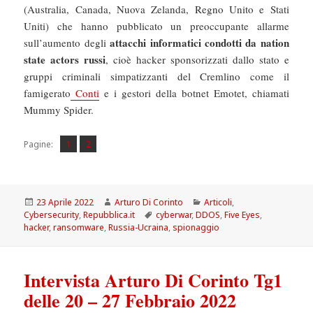
(Australia, Canada, Nuova Zelanda, Regno Unito e Stati
Uniti) che hanno pubblicato un preoccupante allarme
attacchi informatici condotti da nation
sull’aumento degli
state actors russi
, cioè hacker sponsorizzati dallo stato e
gruppi criminali simpatizzanti del Cremlino come il
famigerato
Conti
e i gestori della botnet Emotet, chiamati
Mummy Spider.
Pagina
Pagina
,
Pagine:
1
2
Scritto
Autore
Categorie
23 Aprile 2022
Arturo Di Corinto
Articoli
,
il
Tag
Cybersecurity
,
Repubblica.it
cyberwar
,
DDOS
,
Five Eyes
,
hacker
,
ransomware
,
Russia-Ucraina
,
spionaggio
Intervista Arturo Di Corinto Tg1
delle 20 – 27 Febbraio 2022