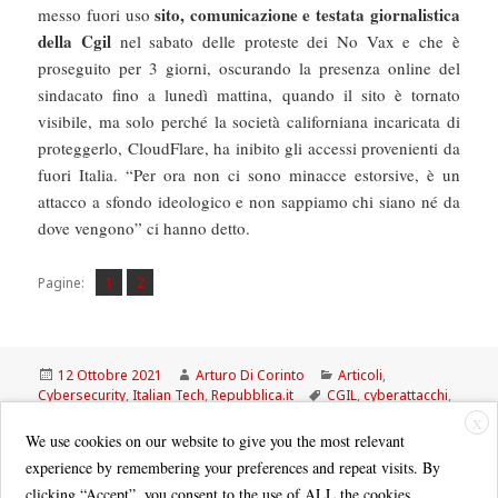
sito, comunicazione e testata giornalistica
messo fuori uso
della Cgil
nel sabato delle proteste dei No Vax e che è
proseguito per 3 giorni, oscurando la presenza online del
sindacato fino a lunedì mattina, quando il sito è tornato
visibile, ma solo perché la società californiana incaricata di
proteggerlo, CloudFlare, ha inibito gli accessi provenienti da
fuori Italia. “Per ora non ci sono minacce estorsive, è un
attacco a sfondo ideologico e non sappiamo chi siano né da
dove vengono” ci hanno detto.
Pagina
Pagina
,
Pagine:
1
2
Scritto
Autore
Categorie
12 Ottobre 2021
Arturo Di Corinto
Articoli
,
il
Tag
Cybersecurity
,
Italian Tech
,
Repubblica.it
CGIL
,
cyberattacchi
,
DDOS
,
fascisti
,
Forza Nuova
,
squadrismo digitale
X
We use cookies on our website to give you the most relevant
experience by remembering your preferences and repeat visits. By
clicking “Accept”, you consent to the use of ALL the cookies.