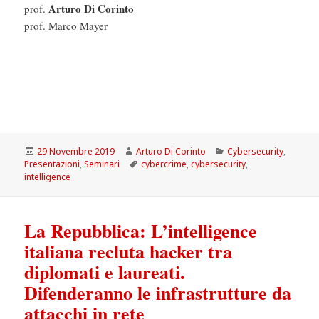
Arturo Di Corinto
prof.
prof. Marco Mayer
Scritto
Autore
Categorie
29 Novembre 2019
Arturo Di Corinto
Cybersecurity
,
il
Tag
Presentazioni
,
Seminari
cybercrime
,
cybersecurity
,
intelligence
La Repubblica: L’intelligence
italiana recluta hacker tra
diplomati e laureati.
Difenderanno le infrastrutture da
attacchi in rete