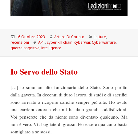
Scritto
Autore
Categorie
16 Ottobre 2023
Arturo Di Corinto
Letture
,
il
Tag
recensioni
APT
,
cyber kill chain
,
cyberwar
,
Cyberwarfare
,
guerra cognitiva
,
intelligence
Io Servo dello Stato
[…] io sono un alto funzionario dello Stato. Sono partito
dalla gavetta. In decenni di duro lavoro, di studi e di sacrifici
sono arrivato a ricoprire cariche sempre più alte. Ho avuto
una carriera onorata che mi ha dato grandi soddisfazioni.
Voi penserete che da niente sono diventato qualcuno. Ma
non è vero. Vi sbagliate di grosso. Per essere qualcuno basta
somigliare a se stessi.