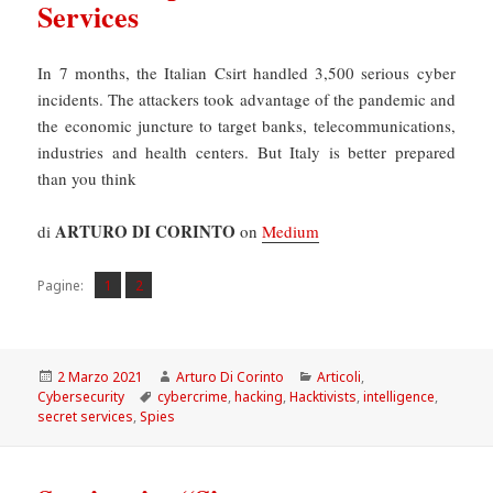
Services
In 7 months, the Italian Csirt handled 3,500 serious cyber
incidents. The attackers took advantage of the pandemic and
the economic juncture to target banks, telecommunications,
industries and health centers. But Italy is better prepared
than you think
ARTURO DI CORINTO
di
on
Medium
Pagina
Pagina
,
Pagine:
1
2
Scritto
Autore
Categorie
2 Marzo 2021
Arturo Di Corinto
Articoli
,
il
Tag
Cybersecurity
cybercrime
,
hacking
,
Hacktivists
,
intelligence
,
secret services
,
Spies