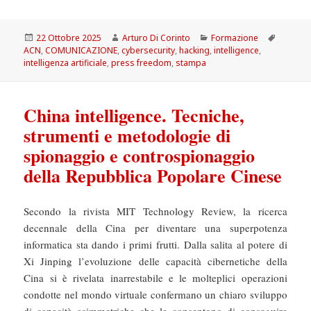
Scritto
Autore
Categorie
Tag
22 Ottobre 2025
Arturo Di Corinto
Formazione
il
ACN
,
COMUNICAZIONE
,
cybersecurity
,
hacking
,
intelligence
,
intelligenza artificiale
,
press freedom
,
stampa
China intelligence. Tecniche,
strumenti e metodologie di
spionaggio e controspionaggio
della Repubblica Popolare Cinese
Secondo la rivista MIT Technology Review, la ricerca
decennale della Cina per diventare una superpotenza
informatica sta dando i primi frutti. Dalla salita al potere di
Xi Jinping l’evoluzione delle capacità cibernetiche della
Cina si è rivelata inarrestabile e le molteplici operazioni
condotte nel mondo virtuale confermano un chiaro sviluppo