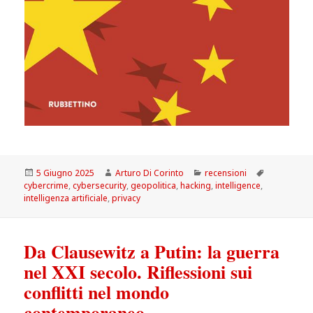
Scritto
Autore
Categorie
Tag
5 Giugno 2025
Arturo Di Corinto
recensioni
il
cybercrime
,
cybersecurity
,
geopolitica
,
hacking
,
intelligence
,
intelligenza artificiale
,
privacy
Da Clausewitz a Putin: la guerra
nel XXI secolo. Riflessioni sui
conflitti nel mondo
contemporaneo