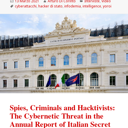
Scritto
Autore
Categorie
13 Marzo 2021
Arturo Di Corinto
Interviste
,
Video
il
Tag
cyberattacchi
,
hacker di stato
,
infodemia
,
intelligence
,
yoroi
Spies, Criminals and Hacktivists:
The Cybernetic Threat in the
Annual Report of Italian Secret