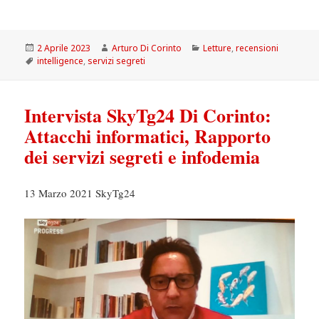
Scritto
Autore
Categorie
2 Aprile 2023
Arturo Di Corinto
Letture
,
recensioni
il
Tag
intelligence
,
servizi segreti
Intervista SkyTg24 Di Corinto:
Attacchi informatici, Rapporto
dei servizi segreti e infodemia
13 Marzo 2021 SkyTg24