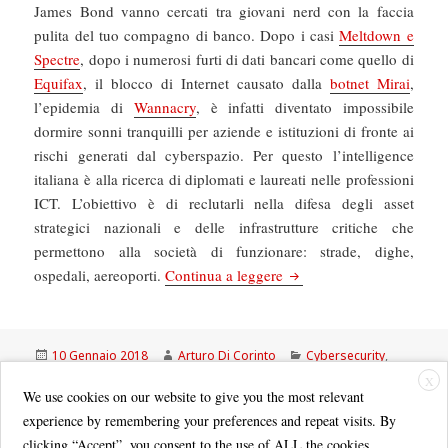
James Bond vanno cercati tra giovani nerd con la faccia
pulita del tuo compagno di banco. Dopo i casi
Meltdown e
Spectre
, dopo i numerosi furti di dati bancari come quello di
Equifax
, il blocco di Internet causato dalla
botnet Mirai
,
l’epidemia di
Wannacry
, è infatti diventato impossibile
dormire sonni tranquilli per aziende e istituzioni di fronte ai
rischi generati dal cyberspazio. Per questo l’intelligence
italiana è alla ricerca di diplomati e laureati nelle professioni
ICT. L’obiettivo è di reclutarli nella difesa degli asset
strategici nazionali e delle infrastrutture critiche che
permettono alla società di funzionare: strade, dighe,
La Repubblica: L’intelligen
ospedali, aereoporti.
Continua a leggere
Scritto
Autore
Categorie
10 Gennaio 2018
Arturo Di Corinto
Cybersecurity
,
il
Tag
Hacker
,
Repubblica.it
hacker
,
intelligence
,
italia
X
We use cookies on our website to give you the most relevant
experience by remembering your preferences and repeat visits. By
clicking “Accept”, you consent to the use of ALL the cookies.