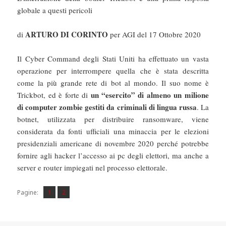
globale a questi pericoli
ARTURO DI CORINTO
di
per AGI del 17 Ottobre 2020
Il Cyber Command degli Stati Uniti ha effettuato un vasta
operazione per interrompere quella che è stata descritta
come la più grande rete di bot al mondo. Il suo nome è
un “esercito” di almeno un milione
Trickbot, ed è forte di
di computer zombie gestiti da criminali di lingua russa
. La
botnet, utilizzata per distribuire ransomware, viene
considerata da fonti ufficiali una minaccia per le elezioni
presidenziali americane di novembre 2020 perché potrebbe
fornire agli hacker l’accesso ai pc degli elettori, ma anche a
server e router impiegati nel processo elettorale.
Pagina
Pagina
,
Pagine:
1
2