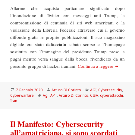
Allarme che acquista particolare significato dopo
l’inondazione di Twitter con messaggi anti Trump, la
compromissione di centinaia di siti web americani e la
violazione della Libreria Federale attraverso cui il governo
diffonde gratis le proprie pubblicazioni. Il suo magazzino
defacciato
digitale era stato
sabato scorso e l’homepage
sostituita con l’immagine del presidente Trump preso a
pugni mentre versa sangue dalla bocca, rivendicato da un
AGI: Gli Us
presunto gruppo di hacker iraniani.
Continua a leggere
Scritto
Autore
Categorie
7 Gennaio 2020
Arturo Di Corinto
AGI
,
Cybersecurity
,
il
Tag
Cyberwarfare
Agi
,
APT
,
Arturo Di Corinto
,
CISA
,
cyberattacchi
,
Iran
Il Manifesto: Cybersecurity
all’amatriciana, si sono scordati