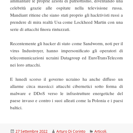
ammantare le proprie azioni di patriottismo, diventando una
celebrità grazie alle ospitate nella televisione russa.
Mandiant ritiene che siano stati proprio gli hacktivisti russi a
prendere di mira realtà Usa come Lockheed Martin con una
serie di attacchi finora rintuzzati.
Recentemente gli hacker di stato come Sandworm, noti per il
virus Industroyer, hanno impersonificato gli operatori di
telecomunicazioni ucraini Datagroup ed EuroTransTelecom
nei loro attacchi.
E lunedì scorso il governo ucraino ha anche diffuso un
allarme circa massicci attacchi cibernetici sotto forma di
malware e DDoS verso le infrastrutture energetiche del
paese invaso e contro i suoi alleati come la Polonia e i paesi
baltici.
Scritto
Autore
Categorie
27 Settembre 2022
Arturo Di Corinto
Articoli
,