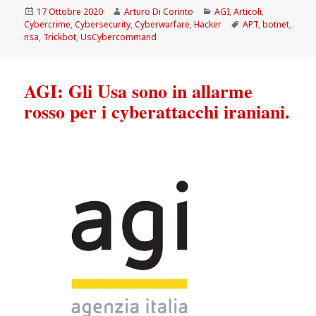
Scritto
Autore
Categorie
17 Ottobre 2020
Arturo Di Corinto
AGI
,
Articoli
,
il
Tag
Cybercrime
,
Cybersecurity
,
Cyberwarfare
,
Hacker
APT
,
botnet
,
nsa
,
Trickbot
,
UsCybercommand
AGI: Gli Usa sono in allarme
rosso per i cyberattacchi iraniani.