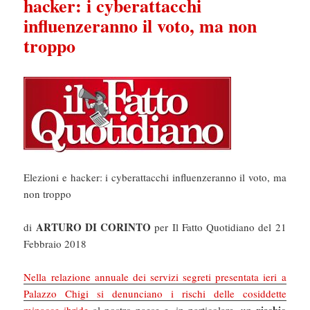
hacker: i cyberattacchi
influenzeranno il voto, ma non
troppo
Elezioni e hacker: i cyberattacchi influenzeranno il voto, ma
non troppo
ARTURO DI CORINTO
di
per Il Fatto Quotidiano del 21
Febbraio 2018
Nella relazione annuale dei servizi segreti presentata ieri a
Palazzo Chigi si denunciano i rischi delle cosiddette
rischio
minacce ibride
al nostro paese e, in particolare, un