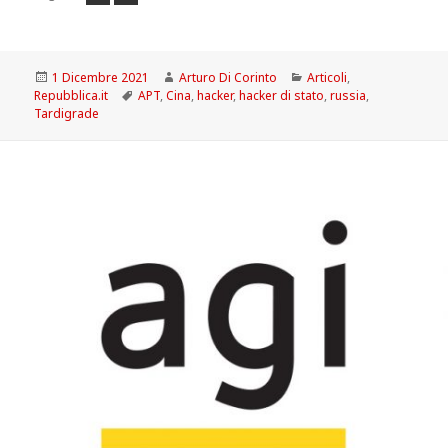
Scritto
Autore
Categorie
1 Dicembre 2021
Arturo Di Corinto
Articoli
,
il
Tag
Repubblica.it
APT
,
Cina
,
hacker
,
hacker di stato
,
russia
,
Tardigrade