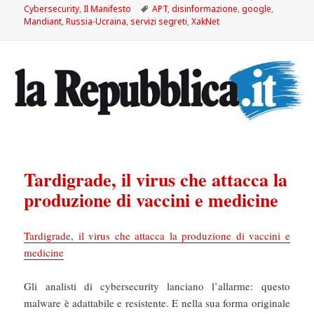
il
Tag
Cybersecurity
,
Il Manifesto
APT
,
disinformazione
,
google
,
Mandiant
,
Russia-Ucraina
,
servizi segreti
,
XakNet
Tardigrade, il virus che attacca la
produzione di vaccini e medicine
Tardigrade, il virus che attacca la produzione di vaccini e
medicine
Gli analisti di cybersecurity lanciano l’allarme: questo
malware è adattabile e resistente. E nella sua forma originale