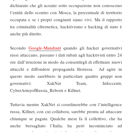
dichiarato che gli ucraini sotto occupazione non conoscono
l’entità dello scontro con Mosca, la percentuale di territorio
occupata e se i propri congiunti siano vivi. Ma il rapporto
tra criminalità cibernetica, hacktivismo e hacking di stato è
anche più diretto.
Secondo
Google-Mandiant
quando gli hacker governativi
russi attaccano, passano i dati rubati agli hacktivisti entro 24
ore dall’irruzione in modo da consentirgli di effettuare nuovi
attacchi e diffondere propaganda filorussa. Ad agire in
questo modo sarebbero in particolare quattro gruppi non
governativi: XakNat Team, Infoccentr,
CyberArmyofRussia_Reborn e Killnet.
Tuttavia mentre XakNet si coordinerebbe con l’intelligence
russa, Killnet, con cui collabora, sarebbe pronta ad attaccare
chiunque se pagata. Qualche mese fa il collettivo, che ha
anche bersagliato l’Italia, ha però incominciato ad