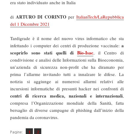
era stato individuato anche in Italia
ARTURO DI CORINTO
di
per
ItalianTech/LaRepubblica
del 1 Dicembre 2021
Tardigrade è il nome del nuovo virus informatico che sta
a
infettando i computer dei centri di produzione vaccinale:
scoprirlo sono stati quelli di
Bio-Isac
, il Centro di
condivisione e analisi delle Informazioni sulla Bioeconomia,
un’azienda di sicurezza non-profit che ha diramato per
prima l’allarme invitando tutti a innalzare le difese. La
notizia si aggiunge ai numerosi allarmi relativi alle
incursioni informatiche di presunti hacker nei confronti di
centri di ricerca medica, nazionali e internazionali
,
compresa l’Organizzazione mondiale della Sanità, fatta
bersaglio di diverse campagne di phishing dall’inizio della
pandemia da coronavirus.
Pagina
Pagina
,
Pagine:
1
2