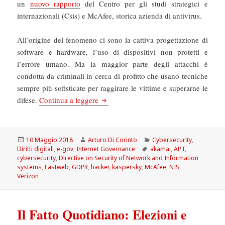
un
nuovo rapporto
del Centro per gli studi strategici e
internazionali (Csis) e McAfee, storica azienda di antivirus.
All’origine del fenomeno ci sono la cattiva progettazione di
software e hardware, l’uso di dispositivi non protetti e
l’errore umano. Ma la maggior parte degli attacchi è
condotta da criminali in cerca di profitto che usano tecniche
sempre più sofisticate per raggirare le vittime e superarne le
Il Manifesto: Cybersecurity all’amatricia
difese.
Continua a leggere
Scritto
Autore
Categorie
10 Maggio 2018
Arturo Di Corinto
Cybersecurity
,
il
Tag
Diritti digitali
,
e-gov
,
Internet Governance
akamai
,
APT
,
cybersecurity
,
Directive on Security of Network and Information
systems
,
Fastweb
,
GDPR
,
hacker
,
kaspersky
,
McAfee
,
NIS
,
Verizon
Il Fatto Quotidiano: Elezioni e