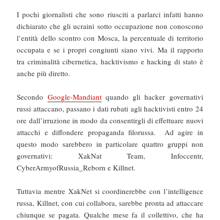
I pochi giornalisti che sono riusciti a parlarci infatti hanno
dichiarato che gli ucraini sotto occupazione non conoscono
l’entità dello scontro con Mosca, la percentuale di territorio
occupata e se i propri congiunti siano vivi. Ma il rapporto
tra criminalità cibernetica, hacktivismo e hacking di stato è
anche più diretto.
Secondo
Google-Mandiant
quando gli hacker governativi
russi attaccano, passano i dati rubati agli hacktivisti entro 24
ore dall’irruzione in modo da consentirgli di effettuare nuovi
attacchi e diffondere propaganda filorussa. Ad agire in
questo modo sarebbero in particolare quattro gruppi non
governativi: XakNat Team, Infoccentr,
CyberArmyofRussia_Reborn e Killnet.
Tuttavia mentre XakNet si coordinerebbe con l’intelligence
russa, Killnet, con cui collabora, sarebbe pronta ad attaccare
chiunque se pagata. Qualche mese fa il collettivo, che ha