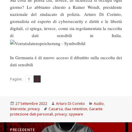
giorno? Lo abbiamo chiesto a Rainer Wendt, presidente
nazionale del sindacato di polizia. Arturo Di Corinto,
giornalista ed esperto di cybersecurity e diritti e le libertà
digitali, ci spiega, invece, come sia regolamentata la raccolta
di dati sensibili in Italia.
In Germania è di nuovo acceso il dibattito sulla raccolta dei
dati sensibili
Pagina
Pagina
,
Pagine:
1
2
Scritto
Autore
Categorie
27 Settembre 2022
Arturo Di Corinto
Audio
,
il
Tag
Interviste
,
privacy
Casarsa
,
daa retention
,
Garante
protezione dati personali
,
privacy
,
spyware
Navigazione
PRECEDENTE