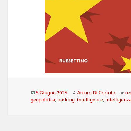
Scritto
Autore
Ca
5 Giugno 2025
Arturo Di Corinto
re
il
geopolitica
,
hacking
,
intelligence
,
intelligenza