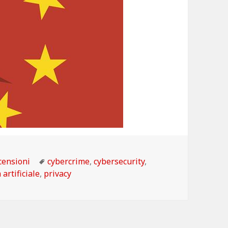
tegorie
Tag
censioni
cybercrime
,
cybersecurity
,
 artificiale
,
privacy