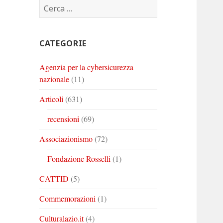
Ricerca
Corinto
Corinto
Corinto
per:
su
su
su
Twitter
Youtube
Linkedin
CATEGORIE
Agenzia per la cybersicurezza
nazionale
(11)
Articoli
(631)
recensioni
(69)
Associazionismo
(72)
Fondazione Rosselli
(1)
CATTID
(5)
Commemorazioni
(1)
Culturalazio.it
(4)