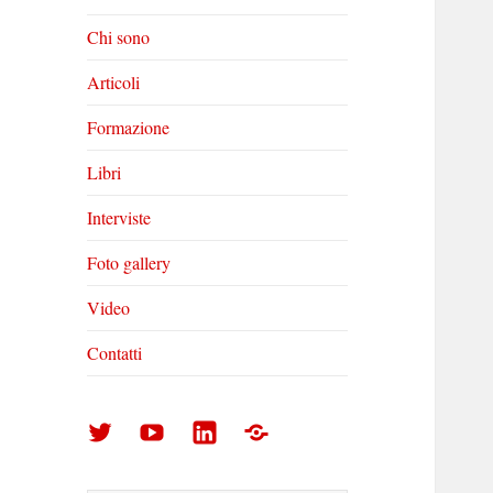
Chi sono
Articoli
Formazione
Libri
Interviste
Foto gallery
Video
Contatti
Arturo
Arturo
Arturo
Foto
Di
Di
Di
gallery