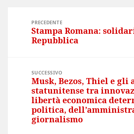
Navigazione
articoli
PRECEDENTE
Stampa Romana: solidari
Articolo
Repubblica
precedente:
SUCCESSIVO
Musk, Bezos, Thiel e gli 
Articolo
statunitense tra innovaz
successivo:
libertà economica determ
politica, dell’amministr
giornalismo