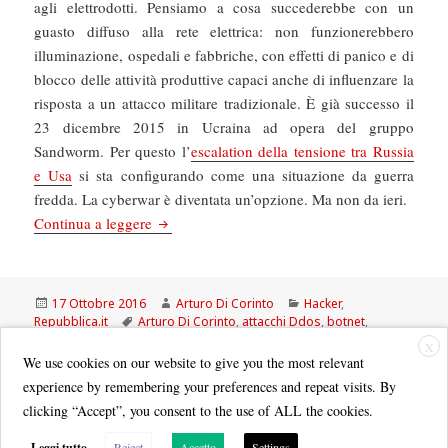
agli elettrodotti. Pensiamo a cosa succederebbe con un
guasto diffuso alla rete elettrica: non funzionerebbero
illuminazione, ospedali e fabbriche, con effetti di panico e di
blocco delle attività produttive capaci anche di influenzare la
risposta a un attacco militare tradizionale. È già successo il
23 dicembre 2015 in Ucraina ad opera del gruppo
Sandworm. Per questo l’
escalation della tensione tra Russia
e Usa
si sta configurando come una situazione da guerra
fredda. La cyberwar è diventata un’opzione. Ma non da ieri.
La Repubblica: Virus, botnet, attacchi Ddos: l
Continua a leggere
Scritto
Autore
Categorie
17 Ottobre 2016
Arturo Di Corinto
Hacker
,
il
Tag
Repubblica.it
Arturo Di Corinto
,
attacchi Ddos
,
botnet
,
su La Repubblica: Virus, botnet
cyberwar
,
virus
Lascia un commento
X
We use cookies on our website to give you the most relevant
experience by remembering your preferences and repeat visits. By
clicking “Accept”, you consent to the use of ALL the cookies.
Leggi tutto
Reject
Accetto
Settings