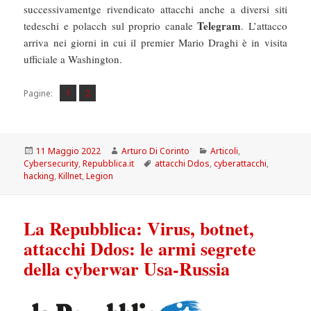
successivamentge rivendicato attacchi anche a diversi siti
Telegram
tedeschi e polacch sul proprio canale
. L’attacco
arriva nei giorni in cui il premier Mario Draghi è in visita
ufficiale a Washington.
Pagina
Pagina
,
Pagine:
1
2
Scritto
Autore
Categorie
11 Maggio 2022
Arturo Di Corinto
Articoli
,
il
Tag
Cybersecurity
,
Repubblica.it
attacchi Ddos
,
cyberattacchi
,
hacking
,
Killnet
,
Legion
La Repubblica: Virus, botnet,
attacchi Ddos: le armi segrete
della cyberwar Usa-Russia