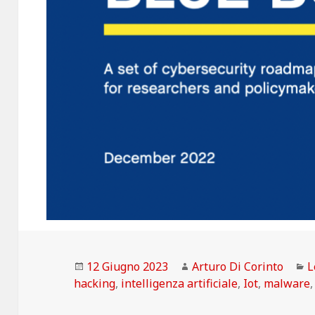
Scritto
Autore
C
12 Giugno 2023
Arturo Di Corinto
L
il
hacking
,
intelligenza artificiale
,
Iot
,
malware