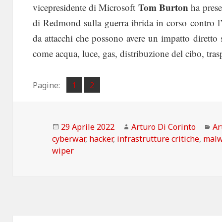
Tom Burton
vicepresidente di Microsoft
ha prese
di Redmond sulla guerra ibrida in corso contro l’
da attacchi che possono avere un impatto diretto sul
come acqua, luce, gas, distribuzione del cibo, trasp
Pagina
Pagina
Pagine:
1
2
,
Scritto
Autore
Ca
29 Aprile 2022
Arturo Di Corinto
Ar
il
cyberwar
,
hacker
,
infrastrutture critiche
,
mal
wiper