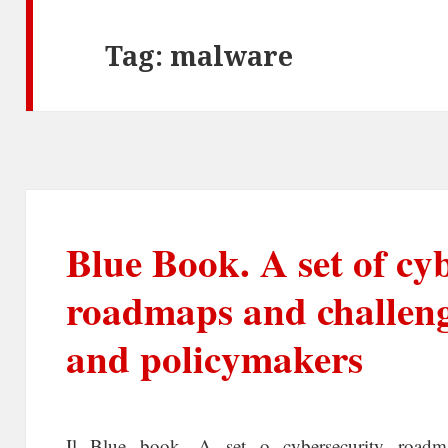
Tag:
malware
Blue Book. A set of cy
roadmaps and challeng
and policymakers
Il Blue book. A set o cybersecurity roadma