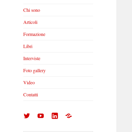
Chi sono
Articoli
Formazione
Libri
Interviste
Foto gallery
Video
Contatti
Arturo
Arturo
Arturo
Foto
Di
Di
Di
gallery