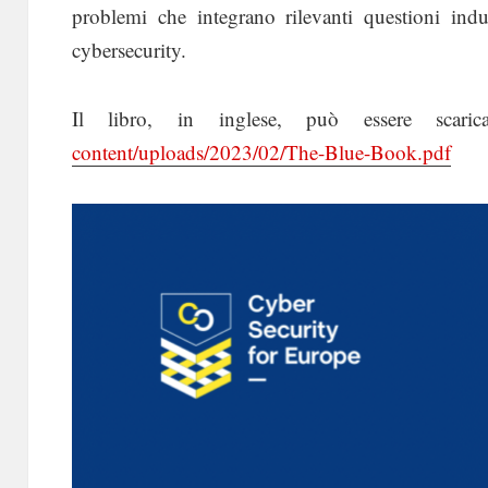
problemi che integrano rilevanti questioni indus
cybersecurity.
Il libro, in inglese, può essere scar
content/uploads/2023/02/The-Blue-Book.pdf