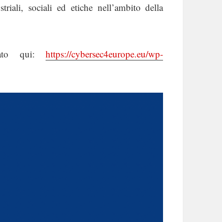
triali, sociali ed etiche nell’ambito della
icato qui:
https://cybersec4europe.eu/wp-