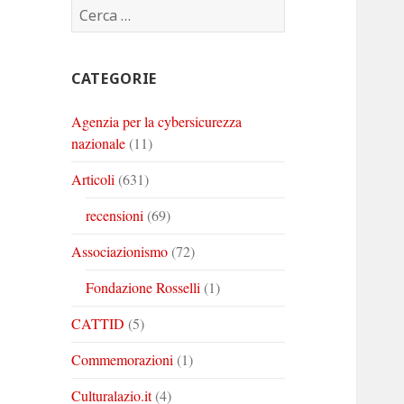
Ricerca
Corinto
Corinto
Corinto
per:
su
su
su
Twitter
Youtube
Linkedin
CATEGORIE
Agenzia per la cybersicurezza
nazionale
(11)
Articoli
(631)
recensioni
(69)
Associazionismo
(72)
Fondazione Rosselli
(1)
CATTID
(5)
Commemorazioni
(1)
Culturalazio.it
(4)