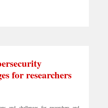
bersecurity
es for researchers
ps and challenges for researchers and