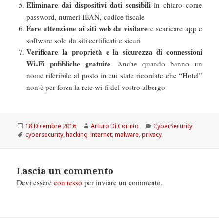
Eliminare dai dispositivi dati sensibili
in chiaro come
password, numeri IBAN, codice fiscale
Fare attenzione ai siti web da visitare
e scaricare app e
software solo da siti certificati e sicuri
Verificare la proprietà e la sicurezza di connessioni
Wi-Fi pubbliche gratuite
. Anche quando hanno un
nome riferibile al posto in cui state ricordate che “Hotel”
non è per forza la rete wi-fi del vostro albergo
Scritto
Autore
Categorie
18 Dicembre 2016
Arturo Di Corinto
CyberSecurity
il
Tag
cybersecurity
,
hacking
,
internet
,
malware
,
privacy
Lascia un commento
Devi essere
connesso
per inviare un commento.