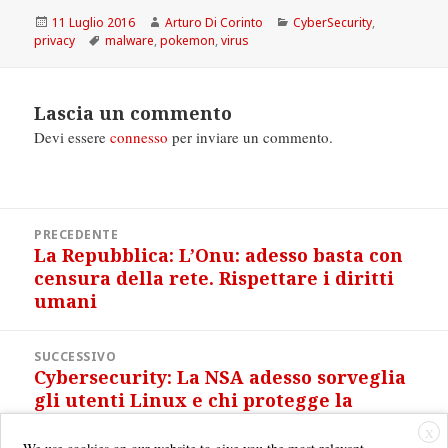
Scritto
Autore
Categorie
11 Luglio 2016
Arturo Di Corinto
CyberSecurity
,
il
Tag
privacy
malware
,
pokemon
,
virus
Lascia un commento
Devi essere
connesso
per inviare un commento.
Navigazione
PRECEDENTE
articoli
La Repubblica: L’Onu: adesso basta con
Articolo
censura della rete. Rispettare i diritti
precedente:
umani
SUCCESSIVO
Cybersecurity: La NSA adesso sorveglia
Articolo
gli utenti Linux e chi protegge la
successivo:
propria privacy online
X