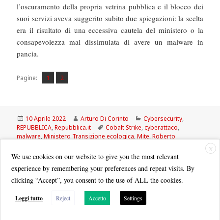
l’oscuramento della propria vetrina pubblica e il blocco dei
suoi servizi aveva suggerito subito due spiegazioni: la scelta
era il risultato di una eccessiva cautela del ministero o la
consapevolezza mal dissimulata di avere un malware in
pancia.
Pagina
Pagina
,
Pagine:
1
2
Scritto
Autore
Categorie
10 Aprile 2022
Arturo Di Corinto
Cybersecurity
,
il
Tag
REPUBBLICA
,
Repubblica.it
Cobalt Strike
,
cyberattaco
,
malware
,
Ministero Transizione ecologica
,
Mite
,
Roberto
Cingolani
X
We use cookies on our website to give you the most relevant
experience by remembering your preferences and repeat visits. By
clicking “Accept”, you consent to the use of ALL the cookies.
Leggi tutto
Reject
Accetto
Settings
Quest'opera è distribuita con Licenza
Creative Commons Attribuzione - Non commerciale - Condividi allo
stesso modo 3.0 Italia
.