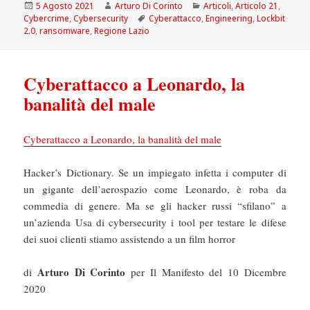
Scritto
Autore
Categorie
5 Agosto 2021
Arturo Di Corinto
Articoli
,
Articolo 21
,
il
Tag
Cybercrime
,
Cybersecurity
Cyberattacco
,
Engineering
,
Lockbit
2.0
,
ransomware
,
Regione Lazio
Cyberattacco a Leonardo, la
banalità del male
Cyberattacco a Leonardo, la banalità del male
Hacker’s Dictionary. Se un impiegato infetta i computer di
un gigante dell’aerospazio come Leonardo, è roba da
commedia di genere. Ma se gli hacker russi “sfilano” a
un’azienda Usa di cybersecurity i tool per testare le difese
dei suoi clienti stiamo assistendo a un film horror
Arturo Di Corinto
di
per Il Manifesto del 10 Dicembre
2020