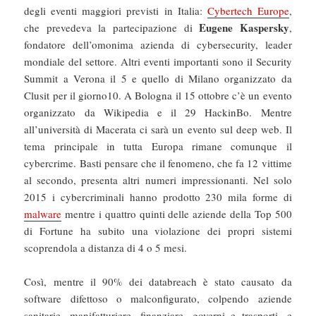
degli eventi maggiori previsti in Italia:
Cybertech Europe
,
Eugene Kaspersky
che prevedeva la partecipazione di
,
fondatore dell’omonima azienda di cybersecurity, leader
mondiale del settore. Altri eventi importanti sono il Security
Summit a Verona il 5 e quello di Milano organizzato da
Clusit per il giorno10. A Bologna il 15 ottobre c’è un evento
organizzato da Wikipedia e il 29 HackinBo. Mentre
all’università di Macerata ci sarà un evento sul deep web. Il
tema principale in tutta Europa rimane comunque il
cybercrime. Basti pensare che il fenomeno, che fa 12 vittime
al secondo, presenta altri numeri impressionanti. Nel solo
2015 i cybercriminali hanno prodotto 230 mila forme di
malware
mentre i quattro quinti delle aziende della Top 500
di Fortune ha subito una violazione dei propri sistemi
scoprendola a distanza di 4 o 5 mesi.
Così, mentre il 90% dei databreach è stato causato da
software difettoso o malconfigurato, colpendo aziende
sanitarie, manifatturiere, finanziare, governi e trasporti, e