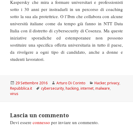
Kaspersky che mira a formare universitari e professionisti
sotto i 30 anni per instradarli in un percorso di coaching
sotto la sua ala protettrice. O l’Ibm che collabora con alcune
università italiane come da tempo già fanno in NTT Data
Italia con il distretto di cybersecurity di Cosenza. Ma queste
iniziative sporadiche ed estemporanee non possono
sostituire una specifica offerta universitaria in tutto il paese,
da rivolgere a ogni tipo di candidato, anche a donne e
studenti lavoratori.
Scritto
Autore
Categorie
29 Settembre 2016
Arturo Di Corinto
Hacker
,
privacy
,
il
Tag
Repubblica.it
cybersecurity
,
hacking
,
internet
,
malware
,
virus
Lascia un commento
Devi essere
connesso
per inviare un commento.