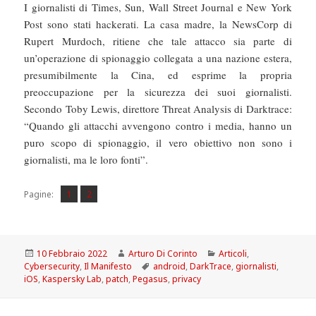
I giornalisti di Times, Sun, Wall Street Journal e New York
Post sono stati hackerati. La casa madre, la NewsCorp di
Rupert Murdoch, ritiene che tale attacco sia parte di
un’operazione di spionaggio collegata a una nazione estera,
presumibilmente la Cina, ed esprime la propria
preoccupazione per la sicurezza dei suoi giornalisti.
Secondo Toby Lewis, direttore Threat Analysis di Darktrace:
“Quando gli attacchi avvengono contro i media, hanno un
puro scopo di spionaggio, il vero obiettivo non sono i
giornalisti, ma le loro fonti”.
Pagina
Pagina
,
Pagine:
1
2
Scritto
Autore
Categorie
10 Febbraio 2022
Arturo Di Corinto
Articoli
,
il
Tag
Cybersecurity
,
Il Manifesto
android
,
DarkTrace
,
giornalisti
,
iOS
,
Kaspersky Lab
,
patch
,
Pegasus
,
privacy