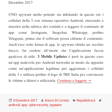
Dicembre 2017
UNO spyware molto potente sta infettando in queste ore i
cellulari della 3 con sistema operativo Android, riuscendo a
inserirsi nella rubrica dei contatti e a leggere il contenuto di
app come Instagram, Snapchat, Whatsapp, perfino
Telegram, prima che il software possa cifrarne il contenuto.
Anch’esso sotto forma di app, lo spyware sfrutta un vecchio
trucco, far credere all’utente che l’applicazione faccia
3 Mobile Updater
qualcosa di utile.
è però in questo caso
un’app malevola per Android travestita in modo da apparire
come un’applicazione legittima per aggiornare i cellulari
della 3 e utilizza perfino il logo di TRE Italia per convincere
La Repubblica: 
le vittime a fidarsi e utilizzarla.
Continua a leggere
Scritto
Autore
Categorie
Tag
4 Dicembre 2017
Arturo Di Corinto
Repubblica.it
il
android
,
app
,
cybersecurity
,
spyware