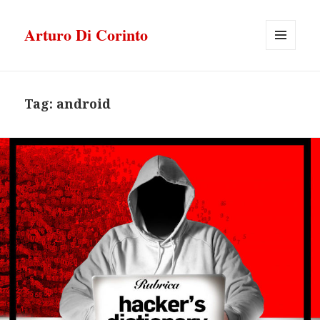
Arturo Di Corinto
MENU
E
WIDGET
Tag:
android