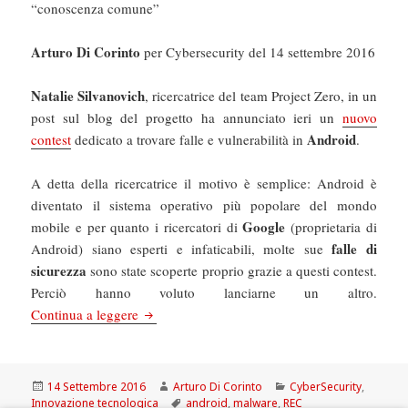
“conoscenza comune”
Arturo Di Corinto
per Cybersecurity del 14 settembre 2016
Natalie Silvanovich
, ricercatrice del team Project Zero, in un
post sul blog del progetto ha annunciato ieri un
nuovo
Android
contest
dedicato a trovare falle e vulnerabilità in
.
A detta della ricercatrice il motivo è semplice: Android è
diventato il sistema operativo più popolare del mondo
Google
mobile e per quanto i ricercatori di
(proprietaria di
falle di
Android) siano esperti e infaticabili, molte sue
sicurezza
sono state scoperte proprio grazie a questi contest.
Perciò hanno voluto lanciarne un altro.
Cybersecurity: Project Zero: Google offre 200 m
Continua a leggere
Scritto
Autore
Categorie
14 Settembre 2016
Arturo Di Corinto
CyberSecurity
,
il
Tag
Innovazione tecnologica
android
,
malware
,
REC