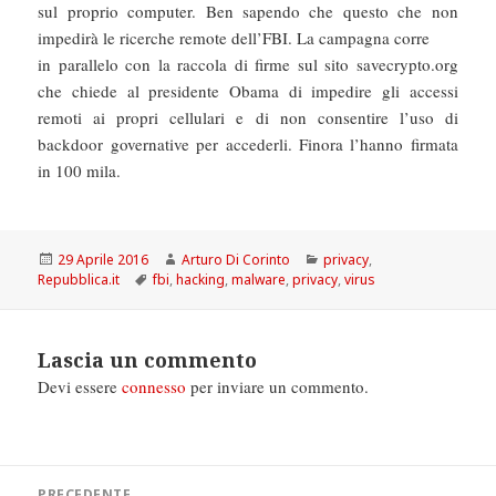
sul proprio computer. Ben sapendo che questo che non
impedirà le ricerche remote dell’FBI. La campagna corre
in parallelo con la raccola di firme sul sito savecrypto.org
che chiede al presidente Obama di impedire gli accessi
remoti ai propri cellulari e di non consentire l’uso di
backdoor governative per accederli. Finora l’hanno firmata
in 100 mila.
Scritto
Autore
Categorie
29 Aprile 2016
Arturo Di Corinto
privacy
,
il
Tag
Repubblica.it
fbi
,
hacking
,
malware
,
privacy
,
virus
Lascia un commento
Devi essere
connesso
per inviare un commento.
Navigazione
PRECEDENTE