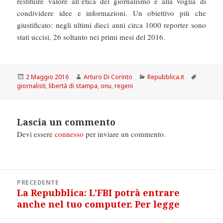
restituire valore all’etica del giornalismo e alla voglia di
condividere idee e informazioni. Un obiettivo più che
giustificato: negli ultimi dieci anni circa 1000 reporter sono
stati uccisi, 26 soltanto nei primi mesi del 2016.
Scritto
Autore
Categorie
Tag
2 Maggio 2016
Arturo Di Corinto
Repubblica.it
il
giornalisti
,
libertà di stampa
,
onu
,
regeni
Lascia un commento
Devi essere
connesso
per inviare un commento.
Navigazione
PRECEDENTE
articoli
La Repubblica: L’FBI potrà entrare
Articolo
anche nel tuo computer. Per legge
precedente: