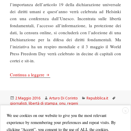
l’importanza dell’articolo 19 della dichiarazione universale
dei diritti umani e quest’anno verrà celebrata ad Helsinki
con una conferenza dall’Unesco. Incentrata sulle libertà
fondamentali, l’accesso all’informazione, la protezione dei
dati, la censura online, si concluderà con l’adozione di una
Dichiarazione per la difesa dei diritti fondamentali. Ma
l’iniziativa ha un respiro mondiale e il 3 maggio il World
Press Freedom Day verrà celebrato in decine di capitali con
cortei e sit-in.
La Repubblica: Onu, un giorno per la stampa li
Continua a leggere
Scritto
Autore
Categorie
Tag
2 Maggio 2016
Arturo Di Corinto
Repubblica.it
il
giornalisti
,
libertà di stampa
,
onu
,
regeni
su La Repubblica: Onu, un giorno per la stampa l
Lascia un commento
X
We use cookies on our website to give you the most relevant
experience by remembering your preferences and repeat visits. By
clicking “Accept”, you consent to the use of ALL the cookies.