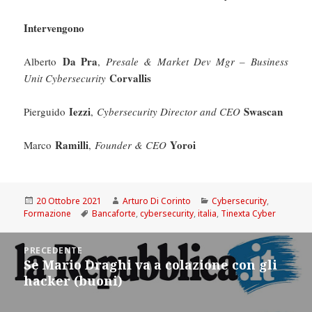
Intervengono
Da Pra
Alberto
,
Presale & Market Dev Mgr – Business
Corvallis
Unit Cybersecurity
Iezzi
Swascan
Pierguido
,
Cybersecurity Director and CEO
Ramilli
Yoroi
Marco
,
Founder & CEO
Scritto
Autore
Categorie
20 Ottobre 2021
Arturo Di Corinto
Cybersecurity
,
il
Tag
Formazione
Bancaforte
,
cybersecurity
,
italia
,
Tinexta Cyber
Navigazione
PRECEDENTE
articoli
Se Mario Draghi va a colazione con gli
Articolo
hacker (buoni)
precedente: