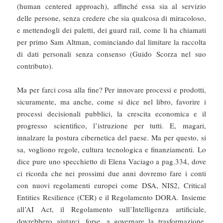
(human centered approach), affinché essa sia al servizio
delle persone, senza credere che sia qualcosa di miracoloso,
e mettendogli dei paletti, dei guard rail, come li ha chiamati
per primo Sam Altman, cominciando dal limitare la raccolta
di dati personali senza consenso (Guido Scorza nel suo
contributo).
Ma per farci cosa alla fine? Per innovare processi e prodotti,
sicuramente, ma anche, come si dice nel libro, favorire i
processi decisionali pubblici, la crescita economica e il
progresso scientifico, l’istruzione per tutti. E, magari,
innalzare la postura cibernetica del paese. Ma per questo, si
sa, vogliono regole, cultura tecnologica e finanziamenti. Lo
dice pure uno specchietto di Elena Vaciago a pag.334, dove
ci ricorda che nei prossimi due anni dovremo fare i conti
con nuovi regolamenti europei come DSA, NIS2, Critical
Entities Resilience (CER) e il Regolamento DORA. Insieme
all’AI Act, il Regolamento sull’Intelligenza artificiale,
dovrebbero aiutarci, forse, a governare la trasformazione,