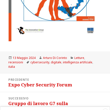
Scritto
Autore
Categorie
13 Maggio 2024
Arturo Di Corinto
Letture
,
il
Tag
recensioni
cybersecurity
,
digitale
,
intelligenza artificiale
,
italia
Navigazione
PRECEDENTE
articoli
Expo Cyber Security Forum
Articolo
precedente:
SUCCESSIVO
Gruppo di lavoro G7 sulla
Articolo
cybersicurezza
successivo: