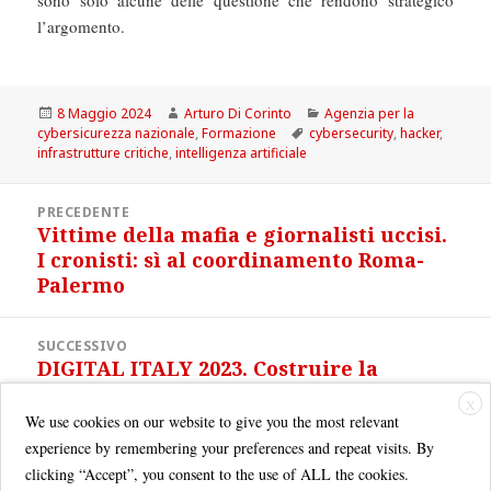
sono solo alcune delle questione che rendono strategico
l’argomento.
Scritto
Autore
Categorie
8 Maggio 2024
Arturo Di Corinto
Agenzia per la
il
Tag
cybersicurezza nazionale
,
Formazione
cybersecurity
,
hacker
,
infrastrutture critiche
,
intelligenza artificiale
Navigazione
PRECEDENTE
articoli
Vittime della mafia e giornalisti uccisi.
Articolo
I cronisti: sì al coordinamento Roma-
precedente:
Palermo
SUCCESSIVO
DIGITAL ITALY 2023. Costruire la
Articolo
Nazione Digitale
successivo:
X
We use cookies on our website to give you the most relevant
experience by remembering your preferences and repeat visits. By
clicking “Accept”, you consent to the use of ALL the cookies.