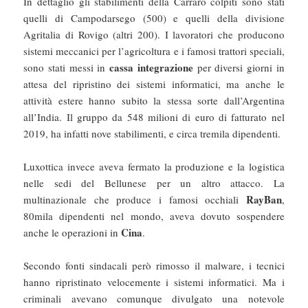
In dettaglio gli stabilimenti della Carraro colpiti sono stati
quelli di Campodarsego (500) e quelli della divisione
Agritalia di Rovigo (altri 200). I lavoratori che producono
sistemi meccanici per l’agricoltura e i famosi trattori speciali,
cassa integrazione
sono stati messi in
per diversi giorni in
attesa del ripristino dei sistemi informatici, ma anche le
attività estere hanno subito la stessa sorte dall’Argentina
all’India. Il gruppo da 548 milioni di euro di fatturato nel
2019, ha infatti nove stabilimenti, e circa tremila dipendenti.
Luxottica invece aveva fermato la produzione e la logistica
nelle sedi del Bellunese per un altro attacco. La
RayBan
multinazionale che produce i famosi occhiali
,
80mila dipendenti nel mondo, aveva dovuto sospendere
Cina
anche le operazioni in
.
Secondo fonti sindacali però rimosso il malware, i tecnici
hanno ripristinato velocemente i sistemi informatici. Ma i
criminali avevano comunque divulgato una notevole