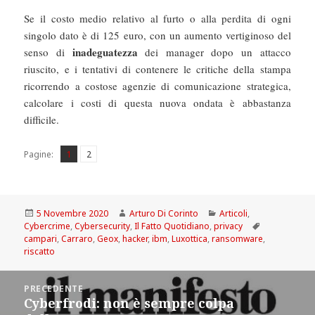
Se il costo medio relativo al furto o alla perdita di ogni
singolo dato è di 125 euro, con un aumento vertiginoso del
inadeguatezza
senso di
dei manager dopo un attacco
riuscito, e i tentativi di contenere le critiche della stampa
ricorrendo a costose agenzie di comunicazione strategica,
calcolare i costi di questa nuova ondata è abbastanza
difficile.
Pagina
Pagina
,
Pagine:
1
2
Scritto
Autore
Categorie
5 Novembre 2020
Arturo Di Corinto
Articoli
,
il
Tag
Cybercrime
,
Cybersecurity
,
Il Fatto Quotidiano
,
privacy
campari
,
Carraro
,
Geox
,
hacker
,
ibm
,
Luxottica
,
ransomware
,
riscatto
Navigazione
PRECEDENTE
articoli
Cyberfrodi: non è sempre colpa
Articolo