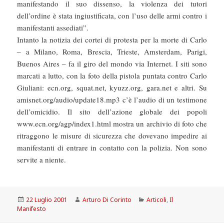
manifestando il suo dissenso, la violenza dei tutori
dell’ordine è stata ingiustificata, con l’uso delle armi contro i
manifestanti assediati”.
Intanto la notizia dei cortei di protesta per la morte di Carlo
– a Milano, Roma, Brescia, Trieste, Amsterdam, Parigi,
Buenos Aires – fa il giro del mondo via Internet. I siti sono
marcati a lutto, con la foto della pistola puntata contro Carlo
Giuliani: ecn.org, squat.net, kyuzz.org, gara.net e altri. Su
amisnet.org/audio/update18.mp3 c’è l’audio di un testimone
dell’omicidio. Il sito dell’azione globale dei popoli
www.ecn.org/agp/index1.html mostra un archivio di foto che
ritraggono le misure di sicurezza che dovevano impedire ai
manifestanti di entrare in contatto con la polizia. Non sono
servite a niente.
Scritto
Autore
Categorie
22 Luglio 2001
Arturo Di Corinto
Articoli
,
Il
il
Manifesto