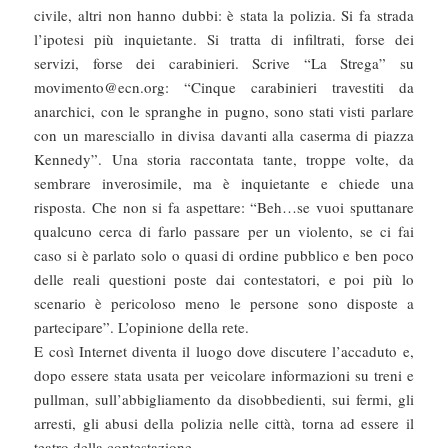
civile, altri non hanno dubbi: è stata la polizia. Si fa strada
l’ipotesi più inquietante. Si tratta di infiltrati, forse dei
servizi, forse dei carabinieri. Scrive “La Strega” su
movimento@ecn.org: “Cinque carabinieri travestiti da
anarchici, con le spranghe in pugno, sono stati visti parlare
con un maresciallo in divisa davanti alla caserma di piazza
Kennedy”. Una storia raccontata tante, troppe volte, da
sembrare inverosimile, ma è inquietante e chiede una
risposta. Che non si fa aspettare: “Beh…se vuoi sputtanare
qualcuno cerca di farlo passare per un violento, se ci fai
caso si è parlato solo o quasi di ordine pubblico e ben poco
delle reali questioni poste dai contestatori, e poi più lo
scenario è pericoloso meno le persone sono disposte a
partecipare”. L’opinione della rete.
E così Internet diventa il luogo dove discutere l’accaduto e,
dopo essere stata usata per veicolare informazioni su treni e
pullman, sull’abbigliamento da disobbedienti, sui fermi, gli
arresti, gli abusi della polizia nelle città, torna ad essere il
teatro della contestazione.