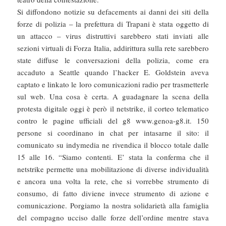
Si diffondono notizie su defacements ai danni dei siti della
forze di polizia – la prefettura di Trapani è stata oggetto di
un attacco – virus distruttivi sarebbero stati inviati alle
sezioni virtuali di Forza Italia, addirittura sulla rete sarebbero
state diffuse le conversazioni della polizia, come era
accaduto a Seattle quando l’hacker E. Goldstein aveva
captato e linkato le loro comunicazioni radio per trasmetterle
sul web. Una cosa è certa. A guadagnare la scena della
protesta digitale oggi è però il netstrike, il corteo telematico
contro le pagine ufficiali del g8 www.genoa-g8.it. 150
persone si coordinano in chat per intasarne il sito: il
comunicato su indymedia ne rivendica il blocco totale dalle
15 alle 16. “Siamo contenti. E’ stata la conferma che il
netstrike permette una mobilitazione di diverse individualità
e ancora una volta la rete, che si vorrebbe strumento di
consumo, di fatto diviene invece strumento di azione e
comunicazione. Porgiamo la nostra solidarietà alla famiglia
del compagno ucciso dalle forze dell’ordine mentre stava