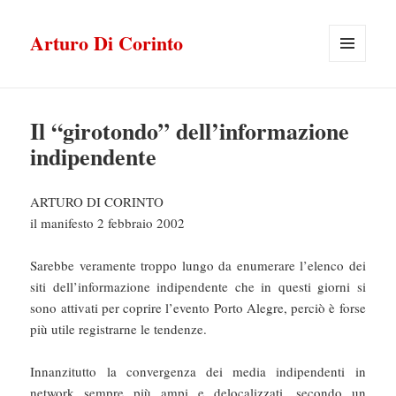
Arturo Di Corinto
MENU
E
WIDGET
Il “girotondo” dell’informazione
indipendente
ARTURO DI CORINTO
il manifesto 2 febbraio 2002
Sarebbe veramente troppo lungo da enumerare l’elenco dei
siti dell’informazione indipendente che in questi giorni si
sono attivati per coprire l’evento Porto Alegre, perciò è forse
più utile registrarne le tendenze.
Innanzitutto la convergenza dei media indipendenti in
network sempre più ampi e delocalizzati, secondo un