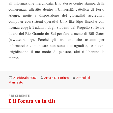
all’informazione mercificata. E lo stesso centro stampa della
conferenza, allestito dentro l’Università cattolica di Porto
Alegre, mette a disposizione dei giornalisti accreditati
computer con sistemi operativi Unix-like (tipo linux) e con
licenza copyleft adattati dagli studenti del Progetto software
libero del Rio Grande do Sul per fare a meno di Bill Gates
(www.carta.org). Perché gli strumenti che usiamo per
informarci e comunicare non sono tutti uguali e, se alcuni
irrigidiscono il tuo modo di pensare, altri ti liberano la
mente.
Scritto
Autore
Categorie
2 Febbraio 2002
Arturo Di Corinto
Articoli
,
Il
il
Manifesto
Navigazione
PRECEDENTE
articoli
E il Forum va in tilt
Articolo
precedente: