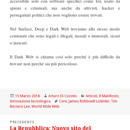
accessibile solo con software specifici come Tor, usato da
spioni e criminali, ma anche da attivisti, hacker e
perseguitati politici che non vogliono essere trovati.
Nel Surface, Deep e Dark Web troviamo allo stesso modo
contenuti che sono legali e illegali, morali o immorali, sicuri
o insicuri.
Il Dark Web si chiama così solo perché è più difficile da
trovare non perché sia più pericoloso.
Scritto
Autore
Categorie
15 Marzo 2018
Arturo Di Corinto
Articoli
,
Il Manifesto
,
il
Tag
Innovazione tecnologica
Cern
,
James Robbnett Licklider
,
Tim
Berners Lee
,
World Wide Web
Navigazione
PRECEDENTE
articoli
La Repubblica: Nuovo sito del
Articolo