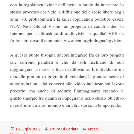
con la regolamentazione dell’etere in modo da innescare lo
stesso processo che vide la diffusione delle radio libere negli
anni `70, probabilmente la killer application potrebbe essere
NGV, New Global Vision, un progetto di canali video su
Internet per la diffusione di audiovisivi in qualita’ VHS da
fruire attraverso il computer. www.ecn.org/bologna/ngvision
A questo punto bisogna ancora integrare fra di loro progetti
che corrono paralleli e che da soli rischiano di non
raggiungere la massa critica di diffusione. E individuare un
modello produttivo in grado di veicolare la grande messe di
autoproduzioni, dai concerti alle video inchieste sul lavoro
precario, ma anche di sedurre l’immaginario creando le
giuste sinergie fra quanti si impegnano nello stesso obiettivo
di costruire un altro mondo e un’altra storia, in tempo reale.
Scritto
Autore
Categorie
18 Luglio 2002
Arturo Di Corinto
Articoli
,
Il