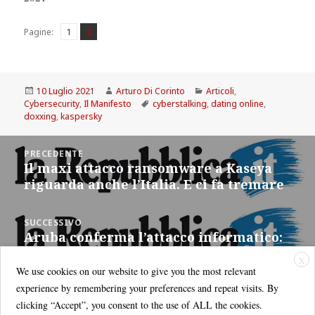
Pagina
Pagina
,
Pagine:
1
2
Scritto
Autore
Categorie
10 Luglio 2021
Arturo Di Corinto
Articoli
,
il
Tag
Cybersecurity
,
Il Manifesto
cyberstalking
,
dating online
,
doxxing
,
kaspersky
Navigazione
PRECEDENTE
articoli
Il maxi attacco ransomware a Kaseya
Articolo
riguarda anche l’Italia. E ci fa tremare
precedente:
SUCCESSIVO
Aruba conferma l’attacco informatico:
Articolo
ecco cosa è successo
successivo:
X
We use cookies on our website to give you the most relevant
experience by remembering your preferences and repeat visits. By
clicking “Accept”, you consent to the use of ALL the cookies.