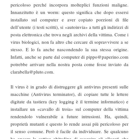
pericoloso perché incorpora molteplici funzioni maligne.
Innanzitutto è un worm: questo significa che dopo essersi
installato sul computer e aver copiato porzioni di file
dell’utente (i testi scritti), si «autoinvia» a tutti gli indirizzi di
posta elettronica che trova negli archivi della vittima. Come i
virus biologici, non fa altro che cercare di sopravvivere a se
stesso. E lo fa anche nascondendo la sua stessa origine.
Infatti, anche se parte dal computer di pippo@paperino.com
potrebbe arrivare nella nostra posta come fosse inviato da
clarabella@pluto.com.
Il virus è in grado di distruggere gli antivirus presenti sulle
macchine (Antivirus terminator), di copiare tutte le lettere
digitate da tastiera (key logging è il termine informatico) e
installare un «cavallo di troia» sul computer della vittima
rendendolo vulnerabile a future intrusioni. Ha, quindi,
proprietà mutanti e questo lo rende assai più pericoloso per
il senso comune. Però è facile da individuare. Se qualcuno
ha ancora la cattiva abitudine di eseguire gli allegati che