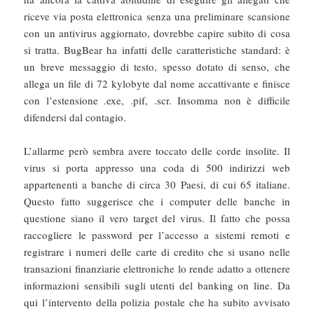
riceve via posta elettronica senza una preliminare scansione
con un antivirus aggiornato, dovrebbe capire subito di cosa
si tratta. BugBear ha infatti delle caratteristiche standard: è
un breve messaggio di testo, spesso dotato di senso, che
allega un file di 72 kylobyte dal nome accattivante e finisce
con l’estensione .exe, .pif, .scr. Insomma non è difficile
difendersi dal contagio.
L’allarme però sembra avere toccato delle corde insolite. Il
virus si porta appresso una coda di 500 indirizzi web
appartenenti a banche di circa 30 Paesi, di cui 65 italiane.
Questo fatto suggerisce che i computer delle banche in
questione siano il vero target del virus. Il fatto che possa
raccogliere le password per l’accesso a sistemi remoti e
registrare i numeri delle carte di credito che si usano nelle
transazioni finanziarie elettroniche lo rende adatto a ottenere
informazioni sensibili sugli utenti del banking on line. Da
qui l’intervento della polizia postale che ha subito avvisato