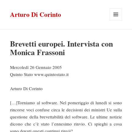
Arturo Di Corinto
MENU
E
WIDGET
Brevetti europei. Intervista con
Monica Frassoni
Mercoledî 26 Gennaio 2005
Quinto Stato www.quintostato.it
Arturo Di Corinto
[…]Torniamo al software. Nel pomeriggio di lunedì si sono
rincorse voci confuse circa le decisioni dei ministri Ue sulla
questione della brevettabilità del software. Le ultime notizie
dicono che c’è stato l’ennesimo rinvio. Ci spieghi a cosa
sono dovuti questi continui rinvii?